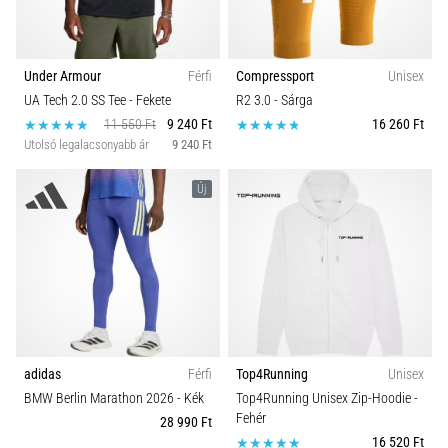
Under Armour
Férfi
Compressport
Unisex
UA Tech 2.0 SS Tee
- Fekete
R2 3.0
- Sárga
11 550 Ft
9 240 Ft
16 260 Ft
Utolsó legalacsonyabb ár
9 240 Ft
Új
adidas
Férfi
Top4Running
Unisex
BMW Berlin Marathon 2026
- Kék
Top4Running Unisex Zip-Hoodie
-
Fehér
28 990 Ft
16 520 Ft