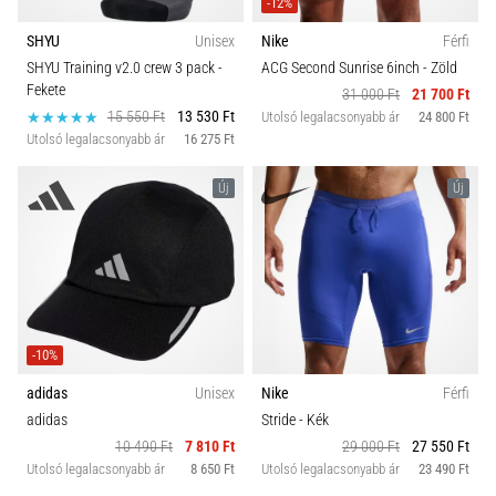
-12%
SHYU
Unisex
Nike
Férfi
SHYU Training v2.0 crew 3 pack
-
ACG Second Sunrise 6inch
- Zöld
Fekete
31 000 Ft
21 700 Ft
15 550 Ft
13 530 Ft
Utolsó legalacsonyabb ár
24 800 Ft
Utolsó legalacsonyabb ár
16 275 Ft
Új
Új
-10%
adidas
Unisex
Nike
Férfi
adidas
Stride
- Kék
10 490 Ft
7 810 Ft
29 000 Ft
27 550 Ft
Utolsó legalacsonyabb ár
8 650 Ft
Utolsó legalacsonyabb ár
23 490 Ft