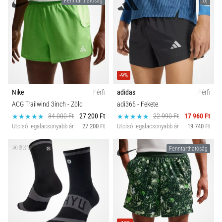
Fenntarthatóság
Új
-9%
Nike
Férfi
adidas
Férfi
ACG Trailwind 3inch
- Zöld
adi365
- Fekete
34 000 Ft
27 200 Ft
22 990 Ft
17 960 Ft
Utolsó legalacsonyabb ár
27 200 Ft
Utolsó legalacsonyabb ár
19 740 Ft
Fenntarthatóság