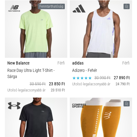
Fenntarthatóság
Új
New Balance
Férfi
adidas
Férfi
Race Day Ultra Light T-Shirt
-
Adizero
- Fehér
Sárga
30 990 Ft
27 890 Ft
33 590 Ft
23 850 Ft
Utolsó legalacsonyabb ár
24 790 Ft
Utolsó legalacsonyabb ár
23 510 Ft
Új