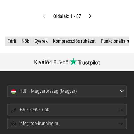
Előző
Következő
Oldalak: 1 - 87
Férfi
Nők
Gyerek
Kompressziós ruházat
Funkcionális ruh
Kiváló
4.8 5-ből
HUF - Magyarország (Magyar)
+36-1-999-1660
info@top4running.hu