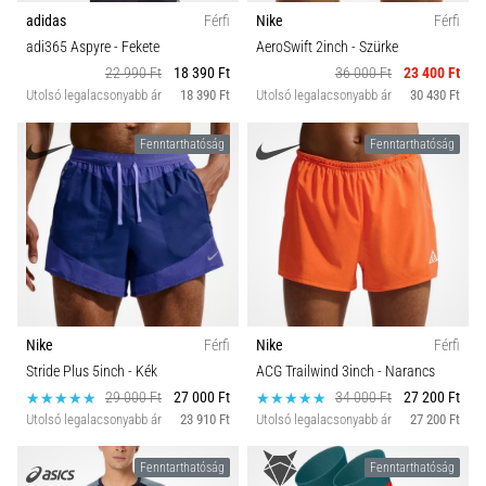
adidas
Férfi
Nike
Férfi
adi365 Aspyre
- Fekete
AeroSwift 2inch
- Szürke
22 990 Ft
18 390 Ft
36 000 Ft
23 400 Ft
Utolsó legalacsonyabb ár
18 390 Ft
Utolsó legalacsonyabb ár
30 430 Ft
Fenntarthatóság
Fenntarthatóság
Nike
Férfi
Nike
Férfi
Stride Plus 5inch
- Kék
ACG Trailwind 3inch
- Narancs
29 000 Ft
27 000 Ft
34 000 Ft
27 200 Ft
Utolsó legalacsonyabb ár
23 910 Ft
Utolsó legalacsonyabb ár
27 200 Ft
Fenntarthatóság
Fenntarthatóság