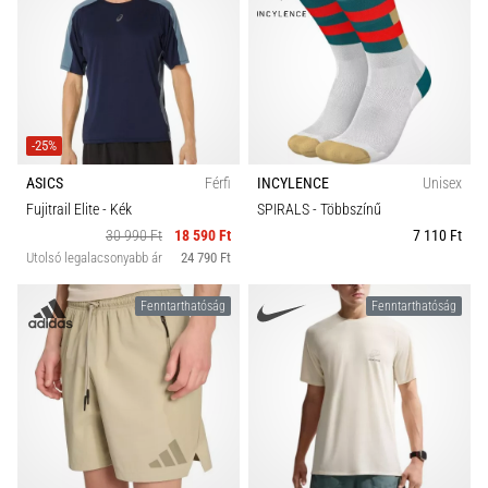
-25%
ASICS
Férfi
INCYLENCE
Unisex
Fujitrail Elite
- Kék
SPIRALS
- Többszínű
30 990 Ft
18 590 Ft
7 110 Ft
Utolsó legalacsonyabb ár
24 790 Ft
Fenntarthatóság
Fenntarthatóság