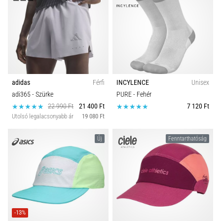
adidas
Férfi
INCYLENCE
Unisex
adi365
- Szürke
PURE
- Fehér
22 990 Ft
21 400 Ft
7 120 Ft
Utolsó legalacsonyabb ár
19 080 Ft
Új
Fenntarthatóság
-13%