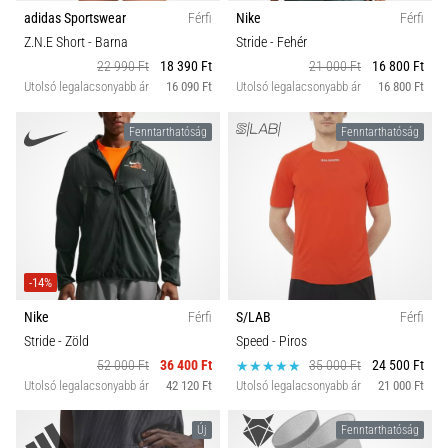
adidas Sportswear
Férfi
Nike
Férfi
Z.N.E Short
- Barna
Stride
- Fehér
22 990 Ft
18 390 Ft
21 000 Ft
16 800 Ft
Utolsó legalacsonyabb ár
16 090 Ft
Utolsó legalacsonyabb ár
16 800 Ft
Fenntarthatóság
Fenntarthatóság
-14%
Nike
Férfi
S/LAB
Férfi
Stride
- Zöld
Speed
- Piros
52 000 Ft
36 400 Ft
35 000 Ft
24 500 Ft
Utolsó legalacsonyabb ár
42 120 Ft
Utolsó legalacsonyabb ár
21 000 Ft
Új
Fenntarthatóság