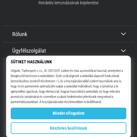
Rendelés lemondásának bejelentése
Rólunk
Ügyfélszolgálat
Top4Running.hu
Már több, mint 16 éve motiválunk, hogy menj, és fuss. Gyorsabban.
Velünk. Mindennap.
Instagram
YouTube
© 2010 – 2026
Top4Running.hu