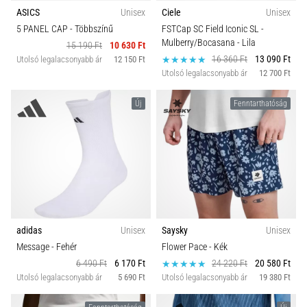
ASICS
Unisex
Ciele
Unisex
5 PANEL CAP
- Többszínű
FSTCap SC Field Iconic SL -
Mulberry/Bocasana
- Lila
15 190 Ft
10 630 Ft
16 360 Ft
13 090 Ft
Utolsó legalacsonyabb ár
12 150 Ft
Utolsó legalacsonyabb ár
12 700 Ft
Új
Fenntarthatóság
adidas
Unisex
Saysky
Unisex
Message
- Fehér
Flower Pace
- Kék
6 490 Ft
6 170 Ft
24 220 Ft
20 580 Ft
Utolsó legalacsonyabb ár
5 690 Ft
Utolsó legalacsonyabb ár
19 380 Ft