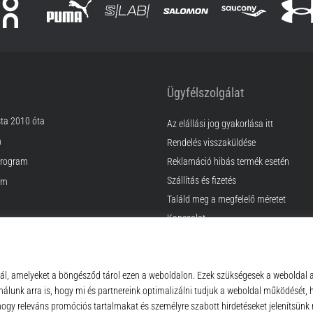
Ügyfélszolgálat
sta 2010 óta
Az elállási jog gyakorlása itt
m
Rendelés visszaküldése
rogram
Reklamáció hibás termék esetén
Szállítás és fizetés
am
Találd meg a megfelelő méretet
Kapcsolat
k
GyIK
ződési Feltételek
Adatvédelmi nyilatkozat