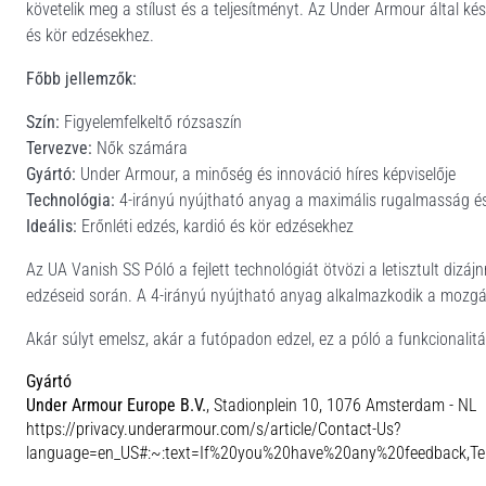
követelik meg a stílust és a teljesítményt. Az Under Armour által ké
és kör edzésekhez.
Főbb jellemzők:
Szín:
Figyelemfelkeltő rózsaszín
Tervezve:
Nők számára
Gyártó:
Under Armour, a minőség és innováció híres képviselője
Technológia:
4-irányú nyújtható anyag a maximális rugalmasság é
Ideális:
Erőnléti edzés, kardió és kör edzésekhez
Az UA Vanish SS Póló a fejlett technológiát ötvözi a letisztult dizáj
edzéseid során. A 4-irányú nyújtható anyag alkalmazkodik a mozgás
Akár súlyt emelsz, akár a futópadon edzel, ez a póló a funkcionalitá
Gyártó
Under Armour Europe B.V.
, Stadionplein 10, 1076 Amsterdam - NL
https://privacy.underarmour.com/s/article/Contact-Us?
language=en_US#:~:text=If%20you%20have%20any%20feedback,