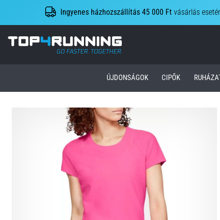
Ingyenes házhozszállítás 45 000 Ft
vásárlás eseté
Top4Running.hu
ÚJDONSÁGOK
CIPŐK
RUHÁZA