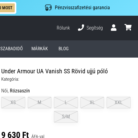
Pénzvisszafizetési garancia
J MOST
Rólunk
Segítség
Felhasználó
kosár
SZABADIDŐ
MÁRKÁK
BLOG
Under Armour UA Vanish SS Rövid ujjú póló
Kategória:
Női,
Rózsaszín
XS
M
L
XL
XXL
S/M
9 630 Ft
ÁFA-val