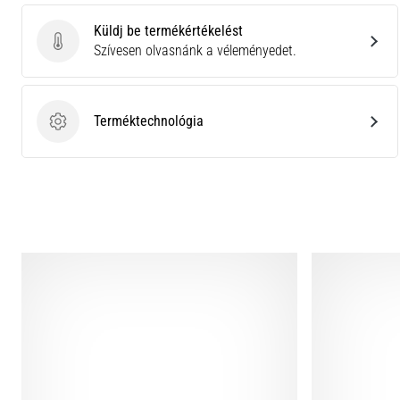
Küldj be termékértékelést
Küldj be termékértékelést
Szívesen olvasnánk a véleményedet.
Terméktechnológia
Terméktechnológia