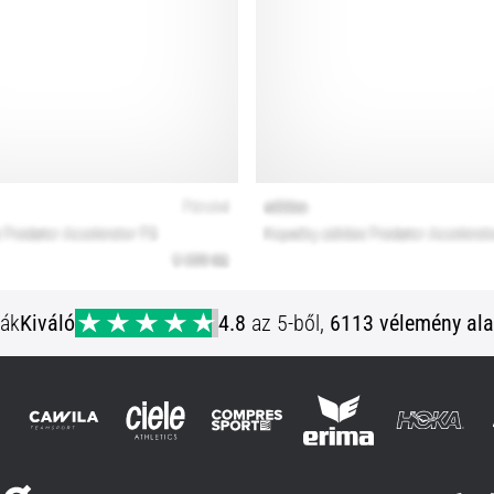
ják
Kiváló
4.8
az 5-ből,
6113 vélemény ala