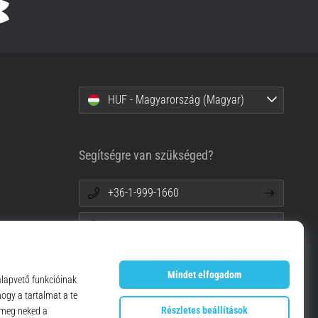
HUF - Magyarország (Magyar)
Segítségre van szükséged?
+36-1-999-1660
info@top4running.hu