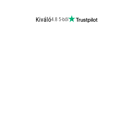
Kiváló
4.8 5-ből