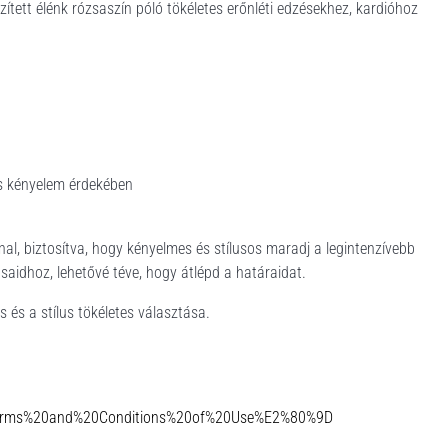
szített élénk rózsaszín póló tökéletes erőnléti edzésekhez, kardióhoz
s kényelem érdekében
nnal, biztosítva, hogy kényelmes és stílusos maradj a legintenzívebb
aidhoz, lehetővé téve, hogy átlépd a határaidat.
s és a stílus tökéletes választása.
Terms%20and%20Conditions%20of%20Use%E2%80%9D