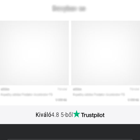
Kiváló
4.8 5-ből