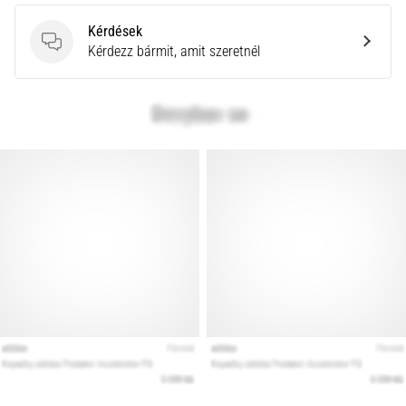
leggyakoribb
kiváltó
Kérdések
ok
Kérdések
Kérdezz bármit, amit szeretnél
a
talpi
bőnye
gyulladása
…
Minden cikk
megjelenítése