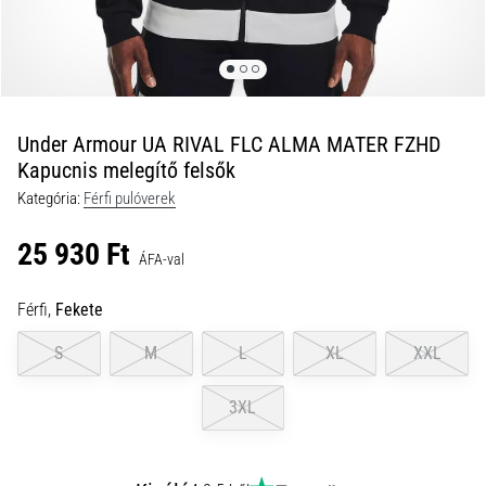
okai
A
térdfájdalom
életében
legalább
egyszer
Under Armour UA RIVAL FLC ALMA MATER FZHD
minden
Kapucnis melegítő felsők
futót
Kategória:
Férfi pulóverek
elér,
legyen
25 930 Ft
szó
ÁFA-val
amatőrről
vagy
Férfi,
Fekete
profiról.
S
M
L
XL
XXL
Mik
a
fájdalom…
3XL
2026.08.05.