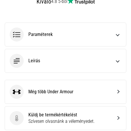
Kiváló
•
4.8 5-ből
10 perces olvasási idő
Plantar
Fasciitis:
Tünetek,
Paraméterek
okok
és
a
leghatékonyabb
Leírás
kezelések
Éles
sarokfájdalmat
tapasztalsz
Még több Under Armour
futás
Under Armour
közben
vagy
után?
Küldj be termékértékelést
Az
Küldj be termékértékelést
Szívesen olvasnánk a véleményedet.
egyik