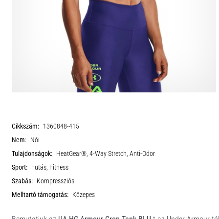
Cikkszám:
1360848-415
Nem:
Női
Tulajdonságok:
HeatGear®, 4-Way Stretch, Anti-Odor
Sport:
Futás, Fitness
Szabás:
Kompressziós
Melltartó támogatás:
Közepes