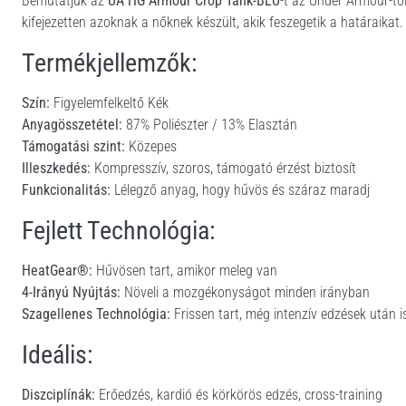
Bemutatjuk az
UA HG Armour Crop Tank-BLU
-t az Under Armour-tól
kifejezetten azoknak a nőknek készült, akik feszegetik a határaikat.
Termékjellemzők:
Szín:
Figyelemfelkeltő Kék
Anyagösszetétel:
87% Poliészter / 13% Elasztán
Támogatási szint:
Közepes
Illeszkedés:
Kompresszív, szoros, támogató érzést biztosít
Funkcionalitás:
Lélegző anyag, hogy hűvös és száraz maradj
Fejlett Technológia:
HeatGear®:
Hűvösen tart, amikor meleg van
4-Irányú Nyújtás:
Növeli a mozgékonyságot minden irányban
Szagellenes Technológia:
Frissen tart, még intenzív edzések után i
Ideális:
Diszciplínák:
Erőedzés, kardió és körkörös edzés, cross-training