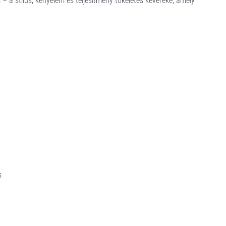
 – a stílus, kényelem és teljesítmény tökéletes keveréke, amely
s