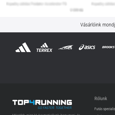
Vásárlóink mond
Rólunk
Futás speciali