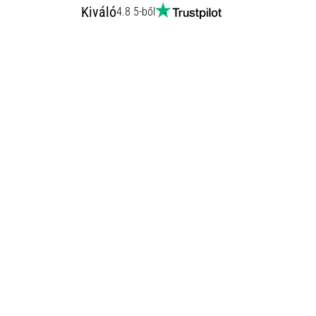
Kiváló
4.8 5-ből