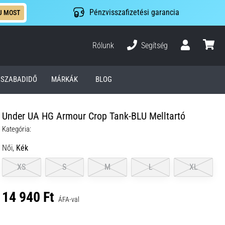
Pénzvisszafizetési garancia
J MOST
Rólunk
Segítség
Felhasználó
kosár
SZABADIDŐ
MÁRKÁK
BLOG
Under UA HG Armour Crop Tank-BLU Melltartó
Kategória:
Női,
Kék
XS
S
M
L
XL
14 940 Ft
ÁFA-val