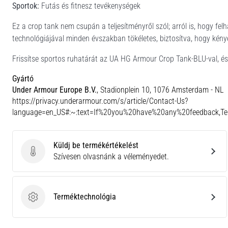
Sportok:
Futás és fitnesz tevékenységek
Ez a crop tank nem csupán a teljesítményről szól; arról is, hogy fel
technológiájával minden évszakban tökéletes, biztosítva, hogy kénye
Frissítse sportos ruhatárát az UA HG Armour Crop Tank-BLU-val, és 
Gyártó
Under Armour Europe B.V.
, Stadionplein 10, 1076 Amsterdam - NL
https://privacy.underarmour.com/s/article/Contact-Us?
language=en_US#:~:text=If%20you%20have%20any%20feedback,
Küldj be termékértékelést
Küldj be termékértékelést
Szívesen olvasnánk a véleményedet.
Terméktechnológia
Terméktechnológia