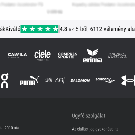
ják
Kiváló
4.8
az 5-ből,
6112 vélemény ala
Ügyfélszolgálat
sta 2010 óta
Az elállási jog gyakorlása itt