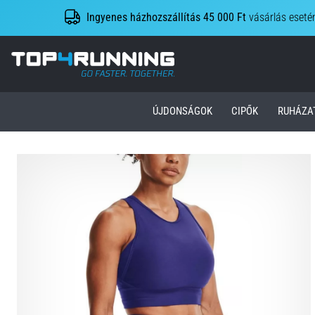
Ingyenes házhozszállítás 45 000 Ft
vásárlás eseté
Top4Running.hu
ÚJDONSÁGOK
CIPŐK
RUHÁZA