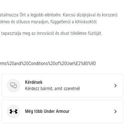
hatalmazza Önt a legjobb elérésére. Karcsú dizájnjával és korszerű
lmes és stílusos maradjon, függetlenül a kihívásoktól.
tapasztalja meg az innováció és divat tökéletes fúzióját.
Terms%20and%20Conditions%20of%20Use%E2%80%9D
Kérdések
Kérdések
Kérdezz bármit, amit szeretnél
Még több Under Armour
Under Armour