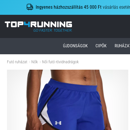
Ingyenes házhozszállítás 45 000 Ft
vásárlás eseté
Top4Running.hu
ÚJDONSÁGOK
CIPŐK
RUHÁZA
Futó ruházat
Nők
Női futó rövidnadrágok