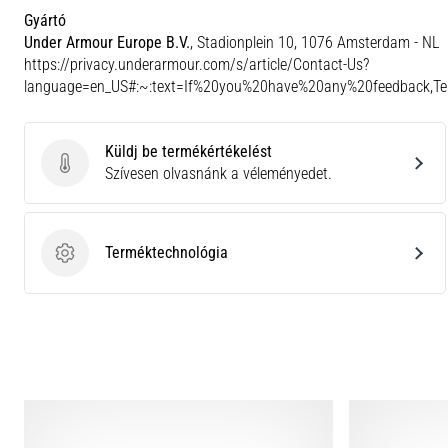
Gyártó
Under Armour Europe B.V.
, Stadionplein 10, 1076 Amsterdam - NL
https://privacy.underarmour.com/s/article/Contact-Us?
language=en_US#:~:text=If%20you%20have%20any%20feedback,
Küldj be termékértékelést
Küldj be termékértékelést
Szívesen olvasnánk a véleményedet.
Terméktechnológia
Terméktechnológia