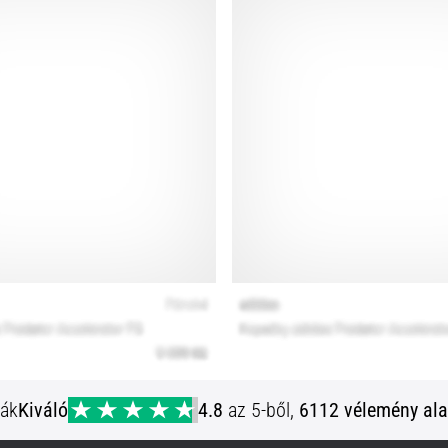
ják
Kiváló
4.8
az 5-ből,
6112 vélemény ala