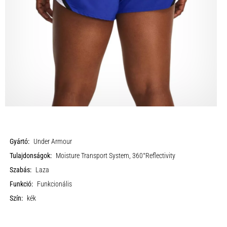
Gyártó:
Under Armour
Tulajdonságok:
Moisture Transport System, 360°Reflectivity
Szabás:
Laza
Funkció:
Funkcionális
Szín:
kék