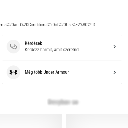
Terms%20and%20Conditions%20of%20Use%E2%80%9D
Kérdések
Kérdések
Kérdezz bármit, amit szeretnél
Még több Under Armour
Under Armour