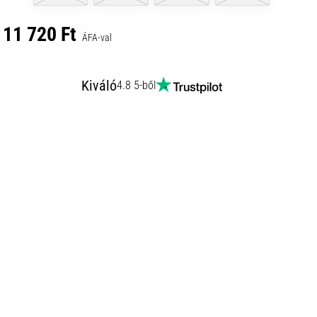
11 720 Ft
ÁFA-val
Kiváló
4.8 5-ből