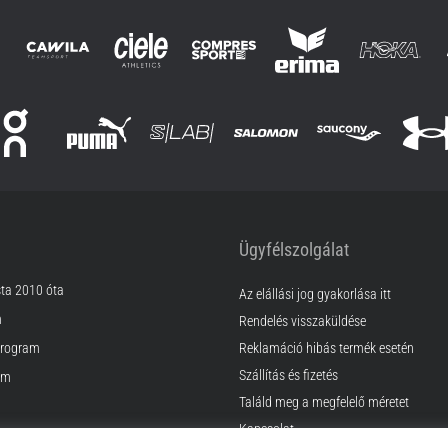
Ügyfélszolgálat
sta 2010 óta
Az elállási jog gyakorlása itt
m
Rendelés visszaküldése
rogram
Reklamáció hibás termék esetén
Szállítás és fizetés
am
Találd meg a megfelelő méretet
Kapcsolat
k