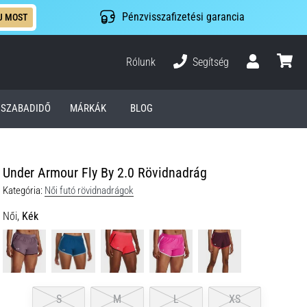
Pénzvisszafizetési garancia
J MOST
Rólunk
Segítség
Felhasználó
kosár
SZABADIDŐ
MÁRKÁK
BLOG
Under Armour Fly By 2.0 Rövidnadrág
Kategória:
Női futó rövidnadrágok
Női,
Kék
S
M
L
XS