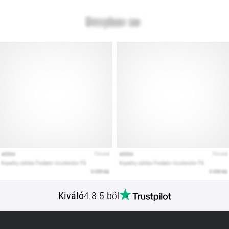
Kiváló
4.8 5-ből