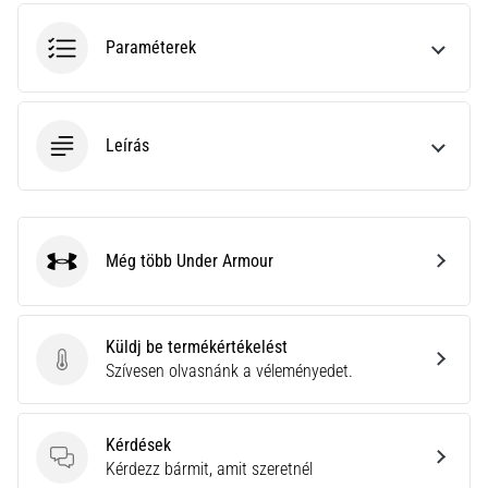
hajtható…
Paraméterek
2026.08.06.
•
11 perces olvasási idő
Leírás
Futótérd:
Okok,
kezelés
és
megelőzés
Még több Under Armour
Under Armour
A
futótérd,
más
Küldj be termékértékelést
néven
Küldj be termékértékelést
Szívesen olvasnánk a véleményedet.
iliotibiális
szalag
szindróma
Kérdések
(ITBS),
Kérdések
Kérdezz bármit, amit szeretnél
egy