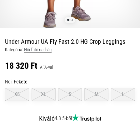
és
hogyan
kell
végrehajtani
őket?
Under Armour UA Fly Fast 2.0 HG Crop Leggings
A
Kategória:
Női futó nadrág
gyakorlatban
az
18 320 Ft
ingafutás
ÁFA-val
a
sebességet,
Női,
Fekete
a
mozgékonyságot
XS
XL
S
M
L
és
az
irányváltási
Kiváló
4.8 5-ből
képességet
teszteli.
Hogyan