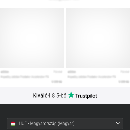
Kiváló
4.8 5-ből
HUF - Magyarország (Magyar)