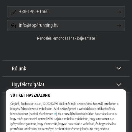
+36-1-999-1660
info@top4running.hu
Rendelés lemondásának bejelentése
Rólunk
Ügyfélszolgálat
Top4Running.hu
Már több, mint 16 éve motiválunk, hogy menj, és fuss. Gyorsabban.