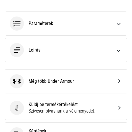
hajtható…
2026.08.06.
Paraméterek
•
11 perces olvasási idő
Futótérd:
Okok,
Leírás
kezelés
és
megelőzés
A
Még több Under Armour
Under Armour
futótérd,
más
néven
iliotibiális
Küldj be termékértékelést
szalag
Küldj be termékértékelést
Szívesen olvasnánk a véleményedet.
szindróma
(ITBS),
egy
Kérdések