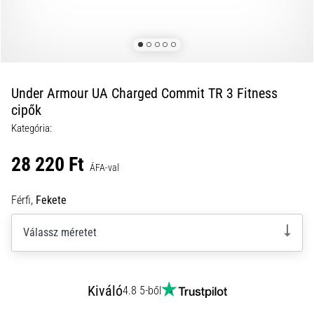
és
hogyan
kell
végrehajtani
őket?
Under Armour UA Charged Commit TR 3 Fitness
A
cipők
gyakorlatban
Kategória:
az
ingafutás
28 220 Ft
a
ÁFA-val
sebességet,
a
Férfi,
Fekete
mozgékonyságot
és
Válassz méretet
az
irányváltási
képességet
teszteli.
Kiváló
4.8 5-ből
Hogyan