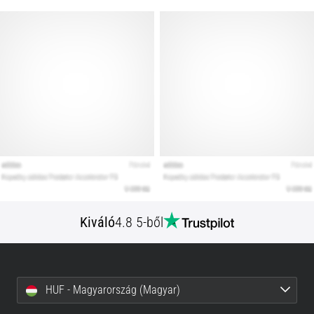
Kiváló
4.8 5-ből
HUF - Magyarország (Magyar)