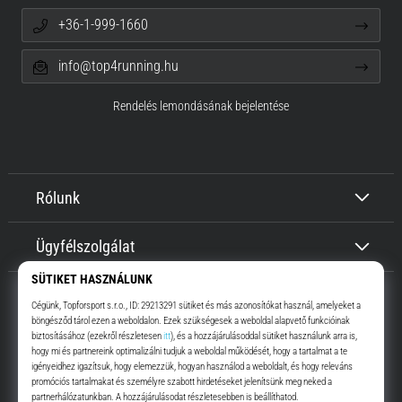
+36-1-999-1660
info@top4running.hu
Rendelés lemondásának bejelentése
Rólunk
Ügyfélszolgálat
Top4Running.hu
Már több, mint 16 éve motiválunk, hogy menj, és fuss. Gyorsabban.
Velünk. Mindennap.