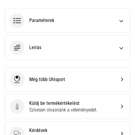
gyulladása
…
Paraméterek
2026.08.05.
•
14 perces olvasási idő
Leírás
Szénhidrát-
szuperkompenzáció:
Hogyan
befolyásolja
Még több Uhlsport
a
Uhlsport
futóteljesítményt?
Azt
Küldj be termékértékelést
mondják,
Küldj be termékértékelést
Szívesen olvasnánk a véleményedet.
a
szénhidrát-
szuperkompenzáció
Kérdések
javítja