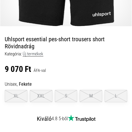
okok
és
a
leghatékonyabb
kezelések
Uhlsport essential pes-short trousers short
Éles
Rövidnadrág
sarokfájdalmat
tapasztalsz
Kategória:
Új termékek
futás
közben
9 070 Ft
ÁFA-val
vagy
után?
Unisex,
Fekete
Az
egyik
XL
XXL
S
M
L
leggyakoribb
kiváltó
ok
Kiváló
a
4.8 5-ből
talpi
bőnye