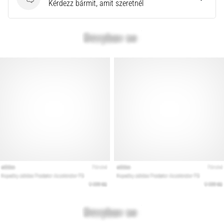
Kérdések
Kérdezz bármit, amit szeretnél
az
állóképességi
teljesítményt.
Vajon
tényleg
igaz?
Tudd
meg,
miből…
Minden cikk
megjelenítése