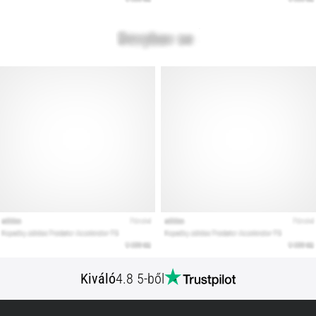
Kiváló
4.8 5-ből