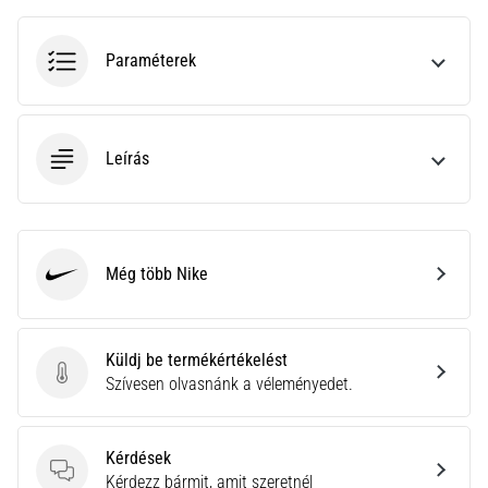
•
10 perces olvasási idő
Plantar
Paraméterek
Fasciitis:
Tünetek,
okok
Leírás
és
a
leghatékonyabb
kezelések
Még több Nike
Éles
Nike
sarokfájdalmat
tapasztalsz
futás
Küldj be termékértékelést
közben
Küldj be termékértékelést
Szívesen olvasnánk a véleményedet.
vagy
után?
Az
Kérdések
egyik
Kérdések
Kérdezz bármit, amit szeretnél