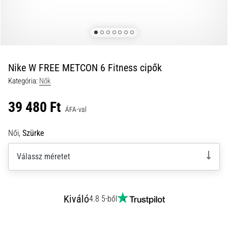
okai
A
térdfájdalom
életében
legalább
egyszer
Nike W FREE METCON 6 Fitness cipők
minden
Kategória:
Nők
futót
elér,
39 480 Ft
legyen
ÁFA-val
szó
amatőrről
Női,
Szürke
vagy
profiról.
Válassz méretet
Mik
a
fájdalom…
Kiváló
4.8 5-ből
2026.08.05.