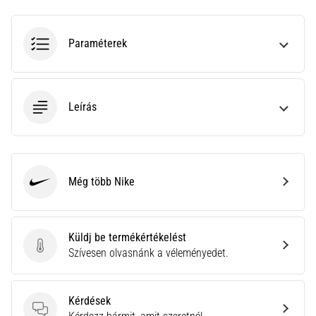
gyulladása
…
Paraméterek
2026.08.05.
•
14 perces olvasási idő
Leírás
Szénhidrát-
szuperkompenzáció:
Hogyan
befolyásolja
Még több Nike
Nike
a
futóteljesítményt?
Azt
Küldj be termékértékelést
mondják,
Küldj be termékértékelést
Szívesen olvasnánk a véleményedet.
a
szénhidrát-
szuperkompenzáció
Kérdések
javítja
Kérdések