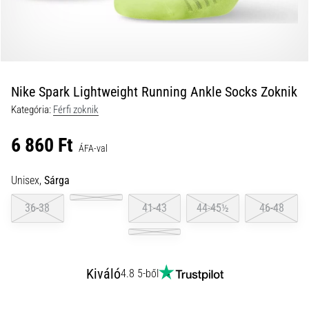
okok
és
a
leghatékonyabb
kezelések
Nike Spark Lightweight Running Ankle Socks Zoknik
Éles
Kategória:
Férfi zoknik
sarokfájdalmat
tapasztalsz
6 860 Ft
futás
ÁFA-val
közben
vagy
Unisex,
Sárga
után?
Az
36-38
41-43
44-45½
46-48
egyik
leggyakoribb
kiváltó
ok
Kiváló
4.8 5-ből
a
talpi
bőnye