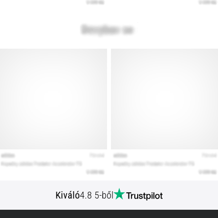
Kiváló
4.8 5-ből