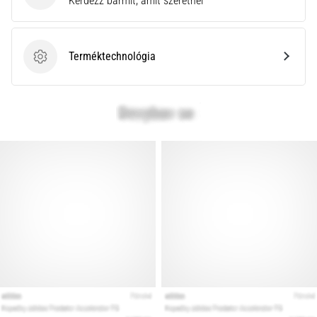
Kérdezz bármit, amit szeretnél
az
állóképességi
teljesítményt.
Vajon
Terméktechnológia
Terméktechnológia
tényleg
igaz?
Tudd
meg,
miből…
Minden cikk
megjelenítése