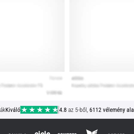
ják
Kiváló
4.8
az 5-ből,
6112 vélemény ala