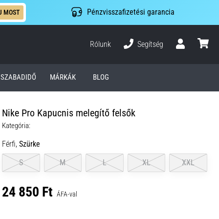
Pénzvisszafizetési garancia
J MOST
Rólunk
Segítség
Felhasználó
kosár
SZABADIDŐ
MÁRKÁK
BLOG
Nike Pro Kapucnis melegítő felsők
Kategória:
Férfi,
Szürke
S
M
L
XL
XXL
24 850 Ft
ÁFA-val