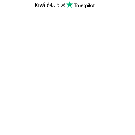
Kiváló
4.8 5-ből