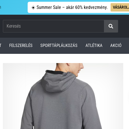
n
☀️ Summer Sale – akár 60% kedvezmény.
VÁSÁROL
Keresés
T
FELSZERELÉS
SPORTTÁPLÁLKOZÁS
ATLÉTIKA
AKCIÓ