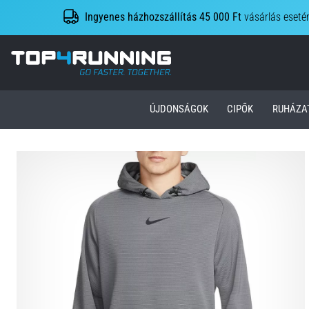
Ingyenes házhozszállítás 45 000 Ft
vásárlás eseté
Top4Running.hu
ÚJDONSÁGOK
CIPŐK
RUHÁZA