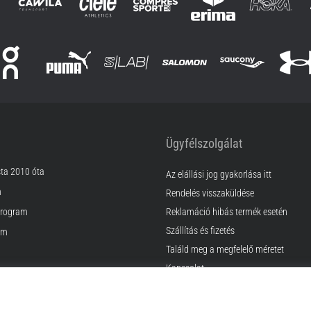
Ügyfélszolgálat
sta 2010 óta
Az elállási jog gyakorlása itt
m
Rendelés visszaküldése
rogram
Reklamáció hibás termék esetén
Szállítás és fizetés
am
Találd meg a megfelelő méretet
Kapcsolat
k
GyIK
ződési Feltételek
Adatvédelmi nyilatkozat