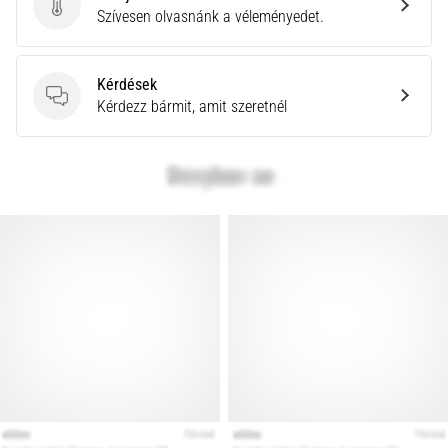
leggyakoribb
Küldj be termékértékelést
Szívesen olvasnánk a véleményedet.
kiváltó
ok
a
Kérdések
talpi
Kérdések
Kérdezz bármit, amit szeretnél
bőnye
gyulladása
…
Minden cikk
megjelenítése