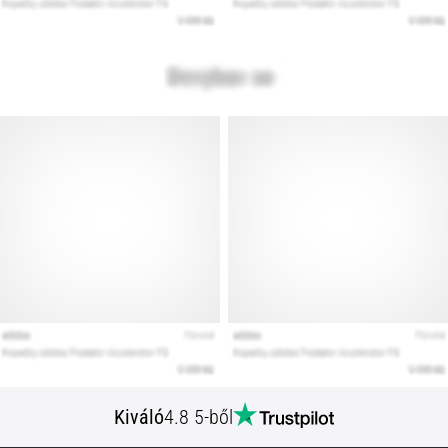
Kiváló
4.8 5-ből