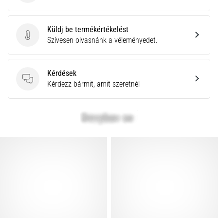
rendkívül
gyakori
egészségügyi
Küldj be termékértékelést
probléma,
Küldj be termékértékelést
Szívesen olvasnánk a véleményedet.
amellyel
a…
Kérdések
Kérdések
Kérdezz bármit, amit szeretnél
Minden cikk
megjelenítése