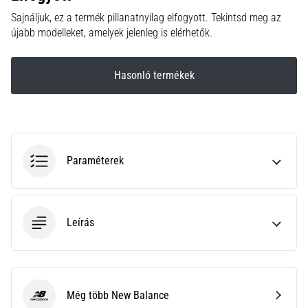
hajtható…
Sajnáljuk, ez a termék pillanatnyilag elfogyott. Tekintsd meg az
újabb modelleket, amelyek jelenleg is elérhetők.
2026.08.06.
•
11 perces olvasási idő
Hasonló termékek
Futótérd:
Okok,
kezelés
és
megelőzés
Paraméterek
A
futótérd,
más
Leírás
néven
iliotibiális
szalag
szindróma
(ITBS),
Még több New Balance
New Balance
egy