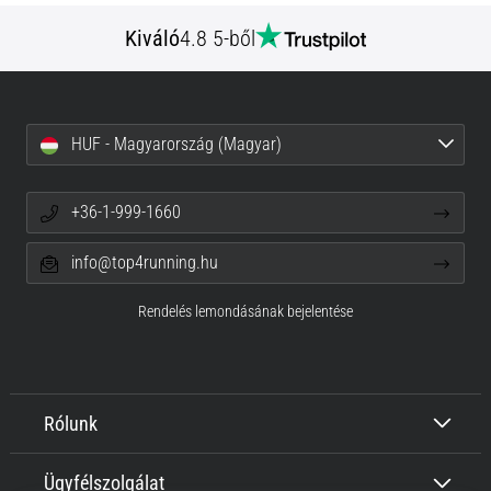
Kiváló
4.8 5-ből
HUF - Magyarország (Magyar)
+36-1-999-1660
info@top4running.hu
Rendelés lemondásának bejelentése
Rólunk
Ügyfélszolgálat