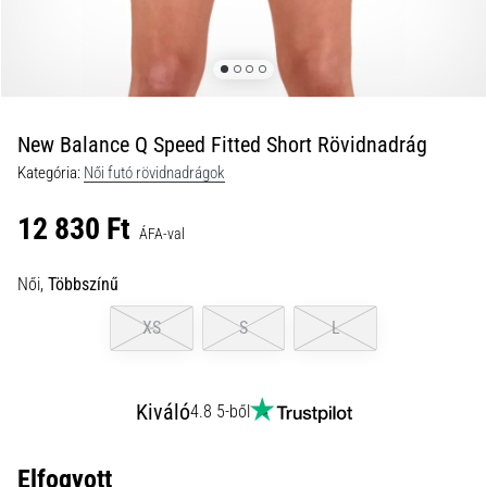
és
hogyan
kell
végrehajtani
őket?
New Balance Q Speed Fitted Short Rövidnadrág
A
Kategória:
Női futó rövidnadrágok
gyakorlatban
az
12 830 Ft
ingafutás
ÁFA-val
a
sebességet,
Női,
Többszínű
a
mozgékonyságot
XS
S
L
és
az
irányváltási
Kiváló
4.8 5-ből
képességet
teszteli.
Hogyan
Elfogyott