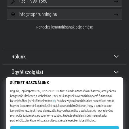
+36-1-999-1660
info@top4running.hu
Rendelés lemondásának bejelentése
Rólunk
Ügyfélszolgálat
Top4Running.hu
Már több, mint 16 éve motiválunk, hogy menj, és fuss. Gyorsabban.
Velünk. Mindennap.