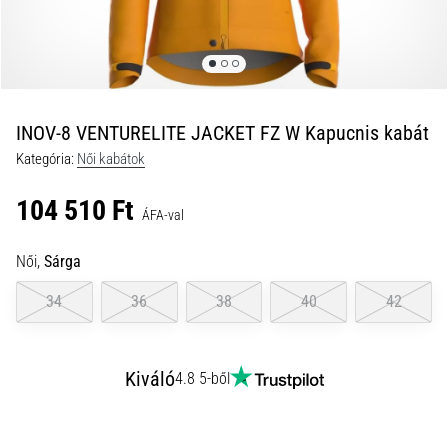
és
hogyan
kell
végrehajtani
őket?
INOV-8 VENTURELITE JACKET FZ W Kapucnis kabát
A
Kategória:
Női kabátok
gyakorlatban
az
104 510 Ft
ingafutás
ÁFA-val
a
sebességet,
Női,
Sárga
a
mozgékonyságot
34
36
38
40
42
és
az
irányváltási
Kiváló
4.8 5-ből
képességet
teszteli.
Hogyan