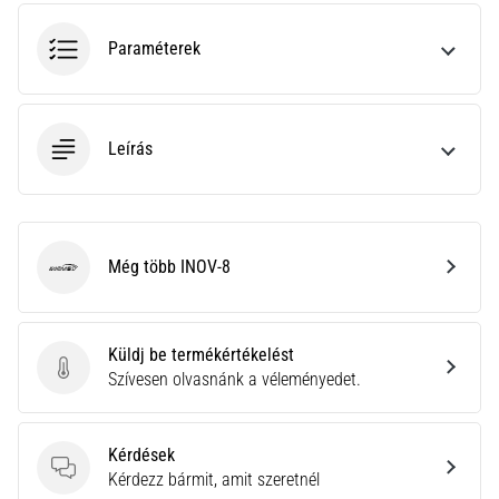
hajtható…
Paraméterek
2026.08.06.
•
11 perces olvasási idő
Leírás
Futótérd:
Okok,
kezelés
és
megelőzés
Még több INOV-8
INOV-8
A
futótérd,
más
Küldj be termékértékelést
néven
Küldj be termékértékelést
Szívesen olvasnánk a véleményedet.
iliotibiális
szalag
szindróma
Kérdések
(ITBS),
Kérdések
Kérdezz bármit, amit szeretnél
egy