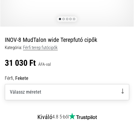
és
hogyan
kell
végrehajtani
őket?
INOV-8 MudTalon wide Terepfutó cipők
A
Kategória:
Férfi terep futócipők
gyakorlatban
az
31 030 Ft
ingafutás
ÁFA-val
a
sebességet,
Férfi,
Fekete
a
mozgékonyságot
Válassz méretet
és
az
irányváltási
képességet
Kiváló
4.8 5-ből
teszteli.
Hogyan