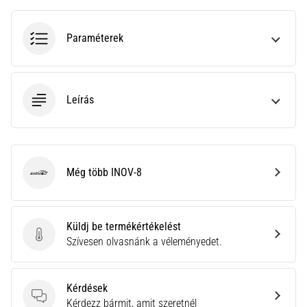
hajtható…
Paraméterek
2026.08.06.
•
11 perces olvasási idő
Futótérd:
Leírás
Okok,
kezelés
és
megelőzés
Még több INOV-8
INOV-8
A
futótérd,
más
Küldj be termékértékelést
néven
Küldj be termékértékelést
Szívesen olvasnánk a véleményedet.
iliotibiális
szalag
szindróma
(ITBS),
Kérdések
egy
Kérdések
Kérdezz bármit, amit szeretnél