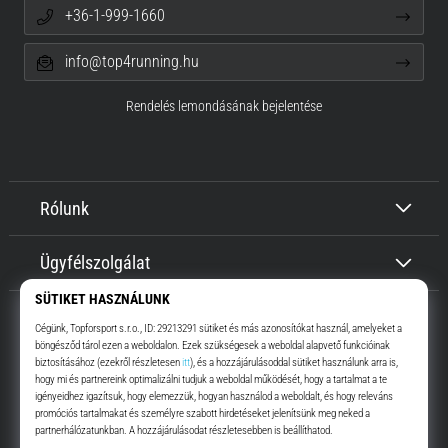
+36-1-999-1660
info@top4running.hu
Rendelés lemondásának bejelentése
Rólunk
Ügyfélszolgálat
Top4Running.hu
Már több, mint 16 éve motiválunk, hogy menj, és fuss. Gyorsabban.
Velünk. Mindennap.