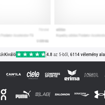
ják
Kiváló
4.8
az 5-ből,
6114 vélemény ala