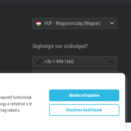
HUF - Magyarország (Magyar)
Segítségre van szükséged?
+36-1-999-1660
info@top4running.hu