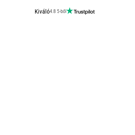
Kiváló
4.8 5-ből