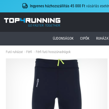
Ingyenes házhozszállítás 45 000 Ft
vásárlás eseté
Top4Running.hu
ÚJDONSÁGOK
CIPŐK
RUHÁZA
Futó ruházat
Férfi
Férfi futó hosszúnadrágok