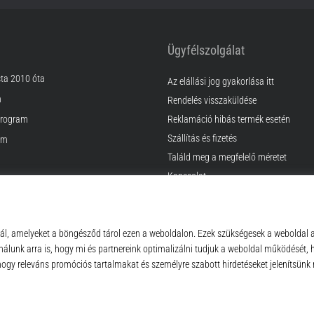
Ügyfélszolgálat
sta 2010 óta
Az elállási jog gyakorlása itt
m
Rendelés visszaküldése
rogram
Reklamáció hibás termék esetén
Szállítás és fizetés
am
Találd meg a megfelelő méretet
Kapcsolat
k
GyIK
ződési Feltételek
Adatvédelmi nyilatkozat
© 2010 – 2026
Top4Running.hu