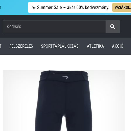
n
☀️ Summer Sale – akár 60% kedvezmény.
VÁSÁROL
Keresés
T
FELSZERELÉS
SPORTTÁPLÁLKOZÁS
ATLÉTIKA
AKCIÓ