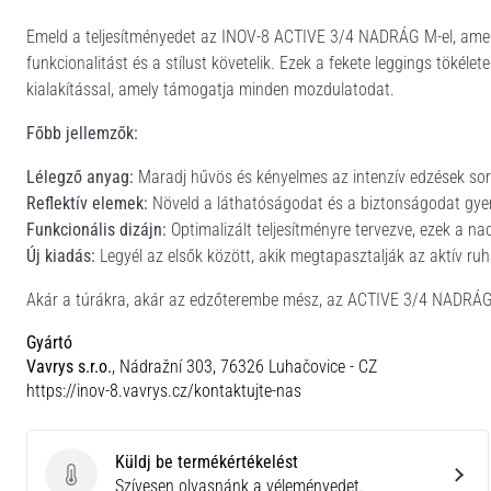
Emeld a teljesítményedet az INOV-8 ACTIVE 3/4 NADRÁG M-el, amelye
funkcionalitást és a stílust követelik. Ezek a fekete leggings tökéle
kialakítással, amely támogatja minden mozdulatodat.
Főbb jellemzők:
Lélegző anyag:
Maradj hűvös és kényelmes az intenzív edzések sorá
Reflektív elemek:
Növeld a láthatóságodat és a biztonságodat gye
Funkcionális dizájn:
Optimalizált teljesítményre tervezve, ezek a n
Új kiadás:
Legyél az elsők között, akik megtapasztalják az aktív ruh
Akár a túrákra, akár az edzőterembe mész, az ACTIVE 3/4 NADRÁG 
Gyártó
Vavrys s.r.o.
, Nádražní 303, 76326 Luhačovice - CZ
https://inov-8.vavrys.cz/kontaktujte-nas
Küldj be termékértékelést
Küldj be termékértékelést
Szívesen olvasnánk a véleményedet.