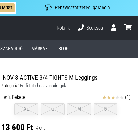
Pénzvisszafizetési garancia
J MOST
Rólunk
Segítség
Felhasználó
kosár
SZABADIDŐ
MÁRKÁK
BLOG
INOV-8 ACTIVE 3/4 TIGHTS M Leggings
Kategória:
Férfi futó hosszúnadrágok
Értékelés
Férfi,
Fekete
(1)
XL
L
M
S
13 600 Ft
ÁFA-val