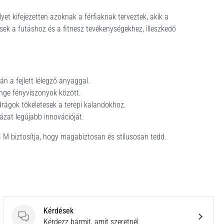
t kifejezetten azoknak a férfiaknak terveztek, akik a
tesek a futáshoz és a fitnesz tevékenységekhez, illeszkedő
n a fejlett lélegző anyaggal.
nge fényviszonyok között.
adrágok tökéletesek a terepi kalandokhoz.
ázat legújabb innovációját.
M biztosítja, hogy magabiztosan és stílusosan tedd.
Kérdések
Kérdések
Kérdezz bármit, amit szeretnél