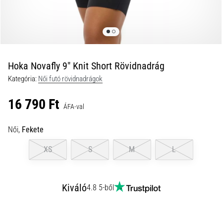
okok
és
a
leghatékonyabb
kezelések
Hoka Novafly 9" Knit Short Rövidnadrág
Éles
Kategória:
Női futó rövidnadrágok
sarokfájdalmat
tapasztalsz
16 790 Ft
futás
ÁFA-val
közben
vagy
Női,
Fekete
után?
Az
XS
S
M
L
egyik
leggyakoribb
kiváltó
Kiváló
4.8 5-ből
ok
a
talpi
bőnye