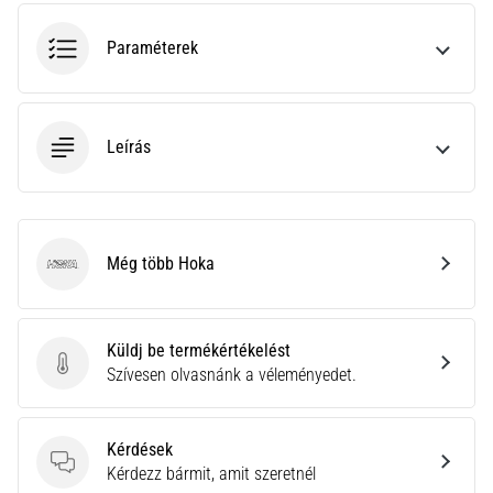
gyulladása
…
Paraméterek
2026.08.05.
•
Leírás
14 perces olvasási idő
Szénhidrát-
szuperkompenzáció:
Hogyan
Még több Hoka
befolyásolja
Hoka
a
futóteljesítményt?
Küldj be termékértékelést
Azt
Küldj be termékértékelést
Szívesen olvasnánk a véleményedet.
mondják,
a
szénhidrát-
Kérdések
szuperkompenzáció
Kérdések
Kérdezz bármit, amit szeretnél
javítja