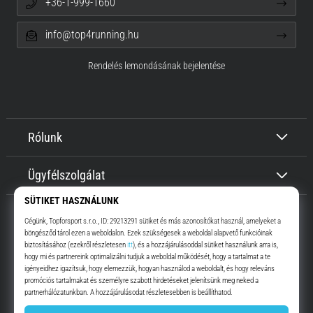
+36-1-999-1660
info@top4running.hu
Rendelés lemondásának bejelentése
Rólunk
Ügyfélszolgálat
Top4Running.hu
Már több, mint 16 éve motiválunk, hogy menj, és fuss. Gyorsabban.
Velünk. Mindennap.