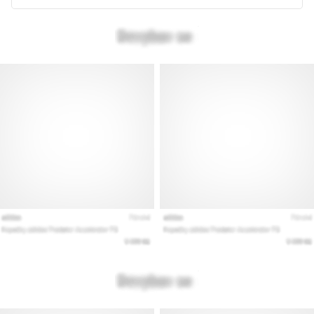
az
állóképességi
teljesítményt.
Vajon
tényleg
igaz?
Tudd
meg,
miből…
Minden cikk
megjelenítése