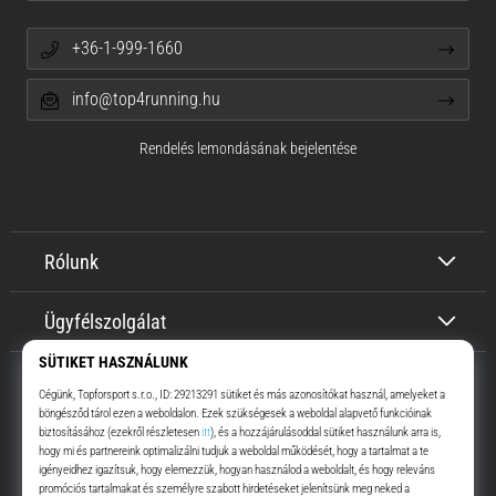
+36-1-999-1660
info@top4running.hu
Rendelés lemondásának bejelentése
Rólunk
Ügyfélszolgálat
Top4Running.hu
Már több, mint 16 éve motiválunk, hogy menj, és fuss. Gyorsabban.