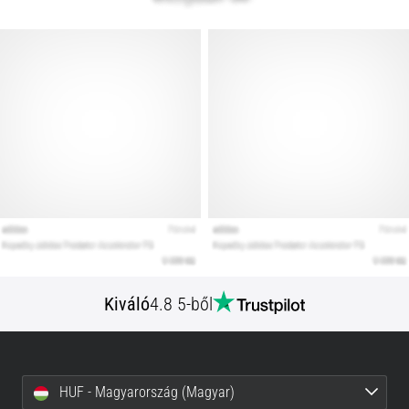
Kiváló
4.8 5-ből
HUF - Magyarország (Magyar)