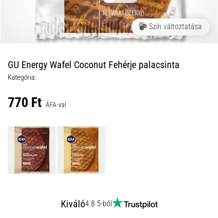
okai
A
Szín változtatása
térdfájdalom
életében
legalább
egyszer
GU Energy Wafel Coconut Fehérje palacsinta
minden
Kategória:
futót
elér,
770 Ft
legyen
ÁFA-val
szó
amatőrről
vagy
profiról.
Mik
a
fájdalom…
Kiváló
4.8 5-ből
2026.08.05.