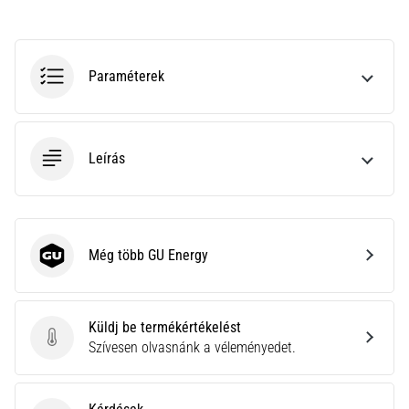
•
10 perces olvasási idő
Plantar
Fasciitis:
Paraméterek
Tünetek,
okok
és
Leírás
a
leghatékonyabb
kezelések
Éles
sarokfájdalmat
Még több GU Energy
GU Energy
tapasztalsz
futás
közben
Küldj be termékértékelést
vagy
Küldj be termékértékelést
Szívesen olvasnánk a véleményedet.
után?
Az
egyik