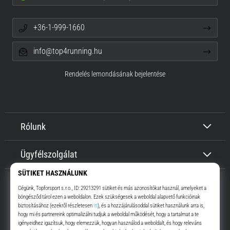
+36-1-999-1660
info@top4running.hu
Rendelés lemondásának bejelentése
Rólunk
Ügyfélszolgálat
Top4Running.hu
Már több, mint 16 éve motiválunk, hogy menj, és fuss. Gyorsabban.