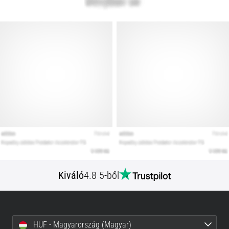
Kiváló
4.8 5-ből
HUF - Magyarország (Magyar)