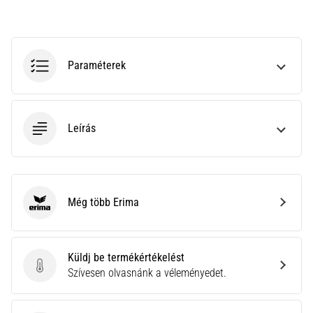
nagyobb
párnázással
Melyek
Paraméterek
a
TOP
futócipőmodellek
nagyobb
párnázással?
Leírás
Fedezd
fel
a
párnázott
Még több Erima
cipőket
Erima
országútra
és
terepre,
Küldj be termékértékelést
és
Küldj be termékértékelést
Szívesen olvasnánk a véleményedet.
élvezd
a…