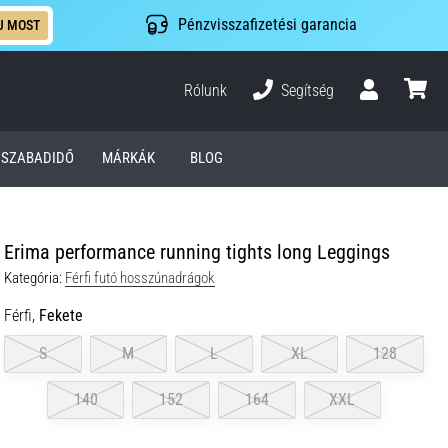
Pénzvisszafizetési garancia
J MOST
Rólunk
Segítség
Felhasználó
kosár
SZABADIDŐ
MÁRKÁK
BLOG
Erima performance running tights long Leggings
Kategória:
Férfi futó hosszúnadrágok
Férfi,
Fekete
S
M
L
XL
128
140
152
164
XXL