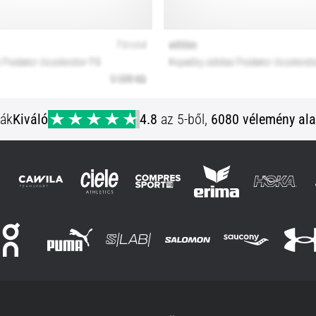
ják
Kiváló
4.8
az 5-ből,
6080 vélemény ala