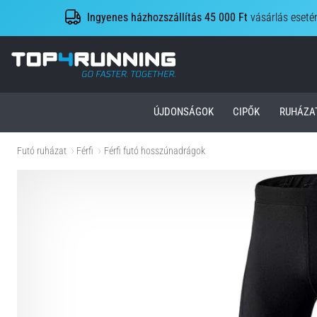
Ingyenes házhozszállítás 45 000 Ft
vásárlás eseté
Top4Running.hu
ÚJDONSÁGOK
CIPŐK
RUHÁZA
Futó ruházat
Férfi
Férfi futó hosszúnadrágok