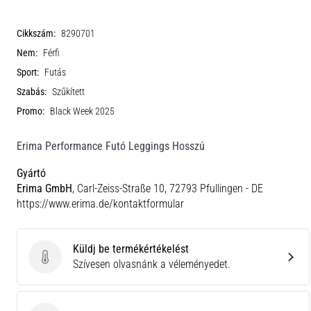
Cikkszám:
8290701
Nem:
Férfi
Sport:
Futás
Szabás:
Szűkített
Promo:
Black Week 2025
Erima Performance Futó Leggings Hosszú
Gyártó
Erima GmbH
, Carl-Zeiss-Straße 10, 72793 Pfullingen - DE
https://www.erima.de/kontaktformular
Küldj be termékértékelést
Küldj be termékértékelést
Szívesen olvasnánk a véleményedet.