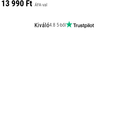
13 990 Ft
ÁFA-val
Kiváló
4.8 5-ből