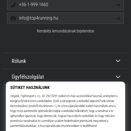
+36-1-999-1660
info@top4running.hu
Rendelés lemondásának bejelentése
Rólunk
Ügyfélszolgálat
Top4Running.hu
Már több, mint 16 éve motiválunk, hogy menj, és fuss. Gyorsabban.
Velünk. Mindennap.