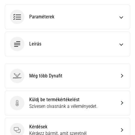
•
10 perces olvasási idő
Plantar
Paraméterek
Fasciitis:
Tünetek,
okok
Leírás
és
a
leghatékonyabb
kezelések
Még több Dynafit
Éles
Dynafit
sarokfájdalmat
tapasztalsz
futás
Küldj be termékértékelést
közben
Küldj be termékértékelést
Szívesen olvasnánk a véleményedet.
vagy
után?
Az
Kérdések
egyik
Kérdések
Kérdezz bármit, amit szeretnél