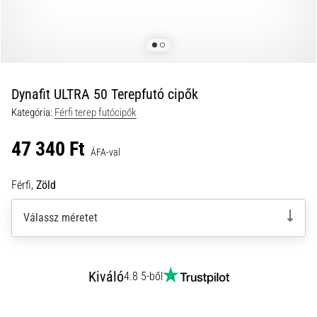
okai
A
térdfájdalom
életében
legalább
egyszer
Dynafit ULTRA 50 Terepfutó cipők
minden
Kategória:
Férfi terep futócipők
futót
elér,
47 340 Ft
legyen
ÁFA-val
szó
amatőrről
Férfi,
Zöld
vagy
profiról.
Válassz méretet
Mik
a
fájdalom…
Kiváló
4.8 5-ből
2026.08.05.