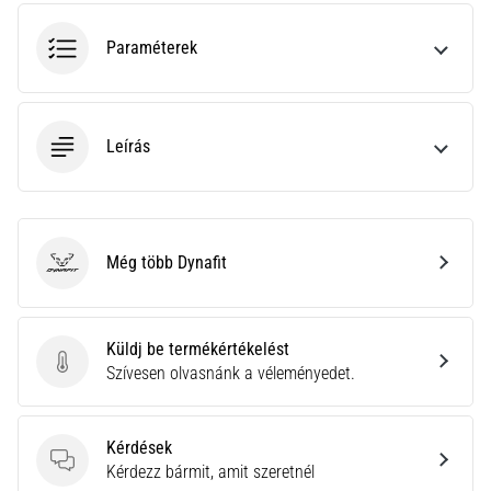
hajtható…
Paraméterek
2026.08.06.
•
11 perces olvasási idő
Leírás
Futótérd:
Okok,
kezelés
és
megelőzés
Még több Dynafit
Dynafit
A
futótérd,
más
Küldj be termékértékelést
néven
Küldj be termékértékelést
Szívesen olvasnánk a véleményedet.
iliotibiális
szalag
szindróma
Kérdések
(ITBS),
Kérdések
Kérdezz bármit, amit szeretnél
egy