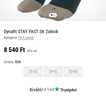
és
hogyan
kell
végrehajtani
őket?
Dynafit STAY FAST SK Zoknik
A
Kategória:
Férfi zoknik
gyakorlatban
az
8 540 Ft
ingafutás
ÁFA-val
a
sebességet,
Unisex,
Kék
a
mozgékonyságot
35-38
39-42
43-46
és
az
irányváltási
Kiváló
4.8 5-ből
képességet
teszteli.
Hogyan