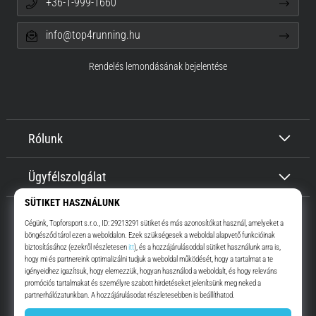
+36-1-999-1660
info@top4running.hu
Rendelés lemondásának bejelentése
Rólunk
Ügyfélszolgálat
Top4Running.hu
Már több, mint 16 éve motiválunk, hogy menj, és fuss. Gyorsabban.
Velünk. Mindennap.