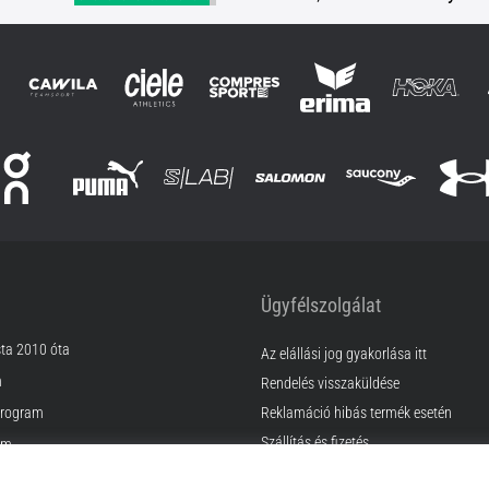
Ügyfélszolgálat
sta 2010 óta
Az elállási jog gyakorlása itt
m
Rendelés visszaküldése
rogram
Reklamáció hibás termék esetén
Szállítás és fizetés
am
Találd meg a megfelelő méretet