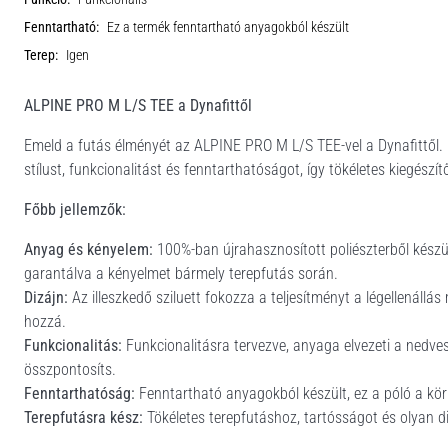
Fenntartható:
Ez a termék fenntartható anyagokból készült
Terep:
Igen
ALPINE PRO M L/S TEE a Dynafittől
Emeld a futás élményét az ALPINE PRO M L/S TEE-vel a Dynafittől. Ki
stílust, funkcionalitást és fenntarthatóságot, így tökéletes kiegészí
Főbb jellemzők:
Anyag és kényelem:
100%-ban újrahasznosított poliészterből készül
garantálva a kényelmet bármely terepfutás során.
Dizájn:
Az illeszkedő sziluett fokozza a teljesítményt a légellenállás
hozzá.
Funkcionalitás:
Funkcionalitásra tervezve, anyaga elvezeti a nedvess
összpontosíts.
Fenntarthatóság:
Fenntartható anyagokból készült, ez a póló a körn
Terepfutásra kész:
Tökéletes terepfutáshoz, tartósságot és olyan di