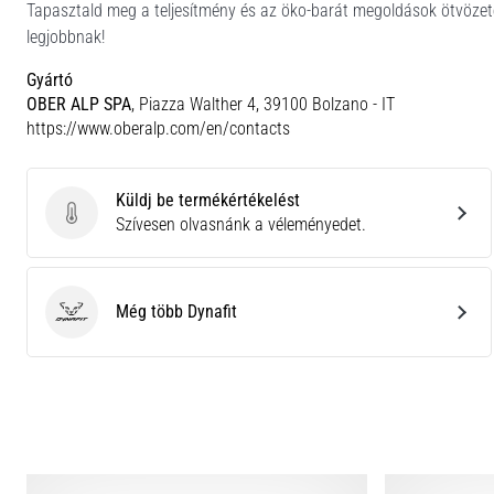
Tapasztald meg a teljesítmény és az öko-barát megoldások ötvözet
legjobbnak!
Gyártó
OBER ALP SPA
, Piazza Walther 4, 39100 Bolzano - IT
https://www.oberalp.com/en/contacts
Küldj be termékértékelést
Küldj be termékértékelést
Szívesen olvasnánk a véleményedet.
Még több Dynafit
Dynafit