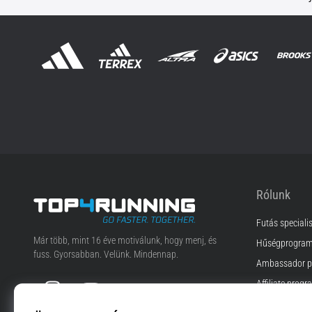
Rólunk
Futás speciali
Top4Running.hu
Már több, mint 16 éve motiválunk, hogy menj, és
Hűségprogra
fuss. Gyorsabban. Velünk. Mindennap.
Ambassador p
Instagram
YouTube
Affiliate progr
Állás és karrier