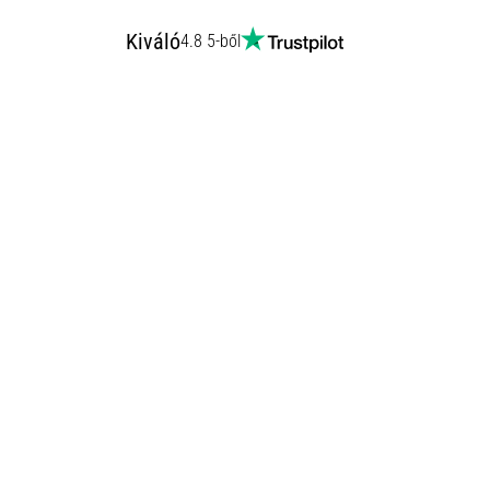
Kiváló
4.8 5-ből