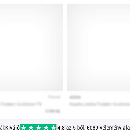
ják
Kiváló
4.8
az 5-ből,
6089 vélemény ala