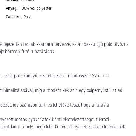
Anyag:
100% rec. polyester
Garancia:
2 év
fejezetten férfiak számára tervezve, ez a hosszú ujjú póló ötvözi a
tője bármely futó ruhatárának.
t, ez a póló könnyű érzetet biztosít mindössze 132 g-mal,
 minimalizálásával, míg a modern kék szín egy csipetnyi stílust ad
éget, így szárazon tart, és lehetővé teszi, hogy a futásra
yezettudatos gyakorlatok iránti elkötelezettséget tükrözi.
zájnt kínál, amely megfelel a kültéri környezetek követelményeinek.