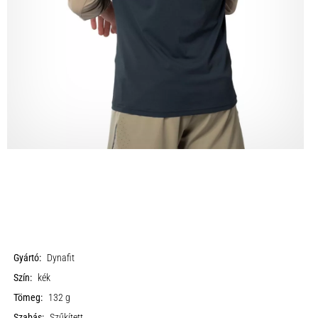
Gyártó:
Dynafit
Szín:
kék
Tömeg:
132 g
Szabás:
Szűkített