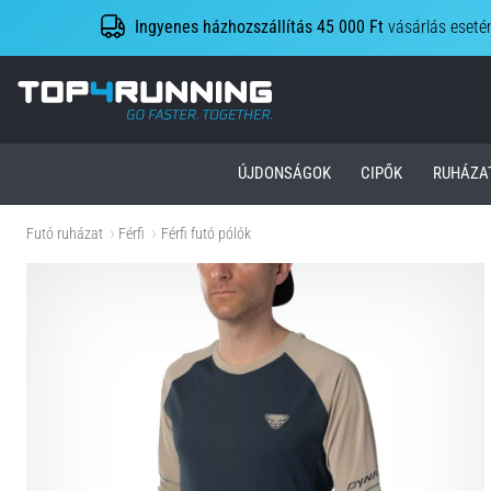
Ingyenes házhozszállítás 45 000 Ft
vásárlás eseté
Top4Running.hu
ÚJDONSÁGOK
CIPŐK
RUHÁZA
Futó ruházat
Férfi
Férfi futó pólók