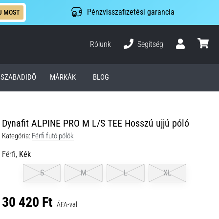
Pénzvisszafizetési garancia
J MOST
Rólunk
Segítség
Felhasználó
kosár
SZABADIDŐ
MÁRKÁK
BLOG
Dynafit ALPINE PRO M L/S TEE Hosszú ujjú póló
Kategória:
Férfi futó pólók
Férfi,
Kék
S
M
L
XL
30 420 Ft
ÁFA-val