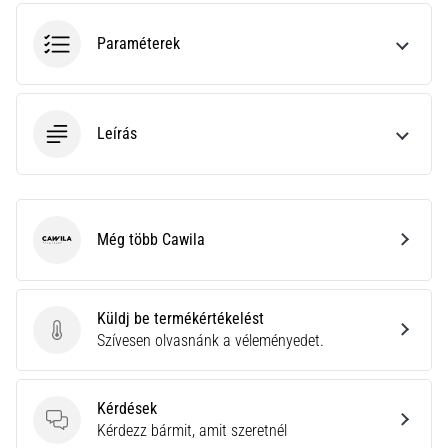
•
10 perces olvasási idő
Paraméterek
Plantar
Fasciitis:
Tünetek,
okok
Leírás
és
a
leghatékonyabb
kezelések
Még több Cawila
Cawila
Éles
sarokfájdalmat
tapasztalsz
Küldj be termékértékelést
futás
Küldj be termékértékelést
Szívesen olvasnánk a véleményedet.
közben
vagy
után?
Kérdések
Az
Kérdések
Kérdezz bármit, amit szeretnél
egyik