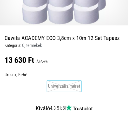
okai
A
térdfájdalom
életében
legalább
egyszer
Cawila ACADEMY ECO 3,8cm x 10m 12 Set Tapasz
minden
Kategória:
Új termékek
futót
elér,
13 630 Ft
legyen
ÁFA-val
szó
amatőrről
Unisex,
Fehér
vagy
Univerzális méret
profiról.
Mik
a
fájdalom…
Kiváló
4.8 5-ből
2026.08.05.