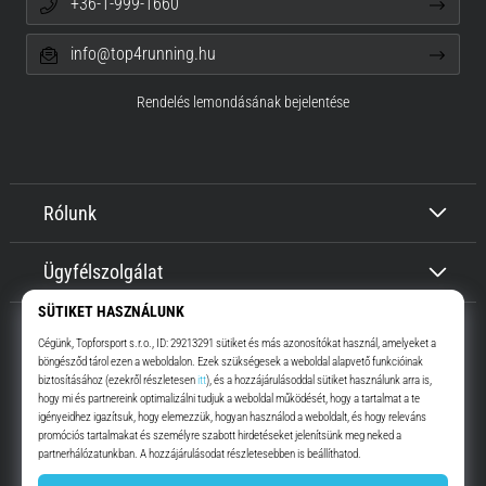
+36-1-999-1660
info@top4running.hu
Rendelés lemondásának bejelentése
Rólunk
Ügyfélszolgálat
Top4Running.hu
Már több, mint 16 éve motiválunk, hogy menj, és fuss. Gyorsabban.
Velünk. Mindennap.