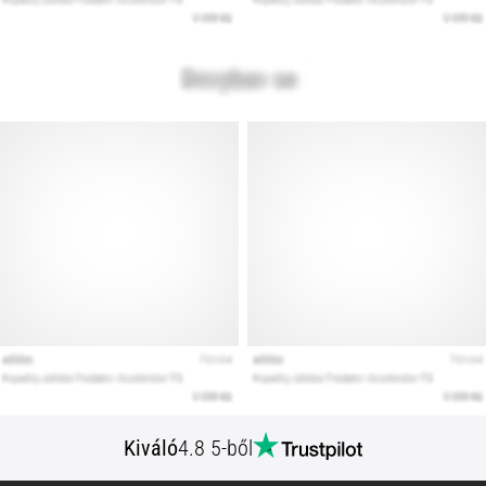
Kiváló
4.8 5-ből