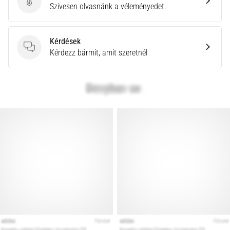
Küldj be termékértékelést
Szívesen olvasnánk a véleményedet.
rendkívül
gyakori
egészségügyi
Kérdések
probléma,
Kérdések
Kérdezz bármit, amit szeretnél
amellyel
a…
Minden cikk
megjelenítése