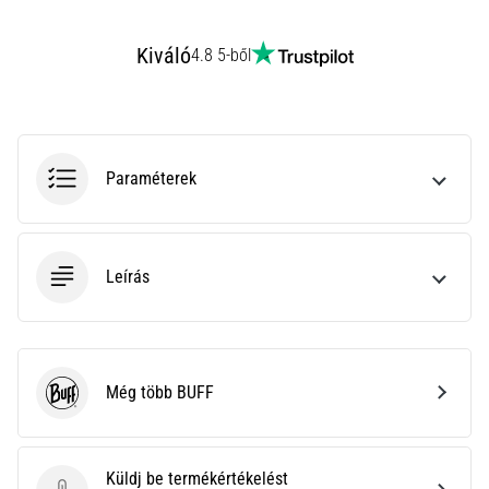
hajtható…
Kiváló
4.8 5-ből
2026.08.06.
•
11 perces olvasási idő
Futótérd:
Okok,
Paraméterek
kezelés
és
megelőzés
Leírás
A
futótérd,
más
néven
iliotibiális
Még több BUFF
BUFF
szalag
szindróma
(ITBS),
Küldj be termékértékelést
egy