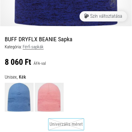
és
hogyan
Szín változtatása
kell
végrehajtani
őket?
BUFF DRYFLX BEANIE Sapka
A
Kategória:
Férfi sapkák
gyakorlatban
az
8 060 Ft
ingafutás
ÁFA-val
a
sebességet,
Unisex,
Kék
a
mozgékonyságot
és
az
irányváltási
képességet
teszteli.
Univerzális méret
Hogyan