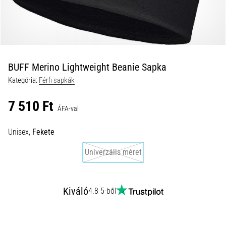
okai
A
térdfájdalom
életében
legalább
egyszer
BUFF Merino Lightweight Beanie Sapka
minden
Kategória:
Férfi sapkák
futót
elér,
7 510 Ft
legyen
ÁFA-val
szó
amatőrről
Unisex,
Fekete
vagy
Univerzális méret
profiról.
Mik
a
fájdalom…
Kiváló
4.8 5-ből
2026.08.05.