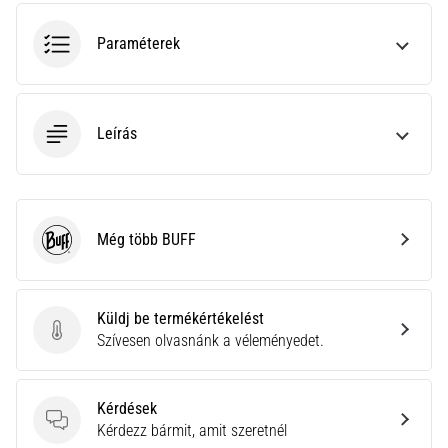
•
10 perces olvasási idő
Paraméterek
Plantar
Fasciitis:
Tünetek,
okok
Leírás
és
a
leghatékonyabb
kezelések
Még több BUFF
BUFF
Éles
sarokfájdalmat
tapasztalsz
Küldj be termékértékelést
futás
Küldj be termékértékelést
Szívesen olvasnánk a véleményedet.
közben
vagy
után?
Kérdések
Az
Kérdések
Kérdezz bármit, amit szeretnél
egyik