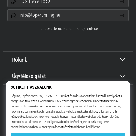
+36-1-999-1660
info@top4running.hu
Rendelés lemondásának bejelentése
Rólunk
Ügyfélszolgálat
Top4Running.hu
Már több, mint 16 éve motiválunk, hogy menj, és fuss. Gyorsabban.
Velünk. Mindennap.