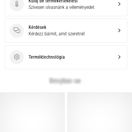
Küldj be termékértékelést
rendkívül
Küldj be termékértékelést
Szívesen olvasnánk a véleményedet.
gyakori
egészségügyi
probléma,
Kérdések
amellyel
Kérdések
Kérdezz bármit, amit szeretnél
a…
Minden cikk
Terméktechnológia
Terméktechnológia
megjelenítése