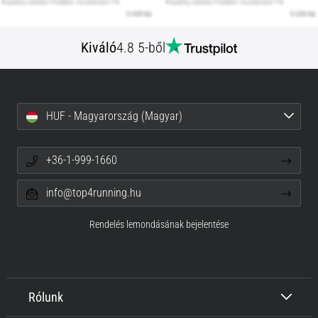
Kiváló
4.8 5-ből
HUF - Magyarország (Magyar)
+36-1-999-1660
info@top4running.hu
Rendelés lemondásának bejelentése
Rólunk