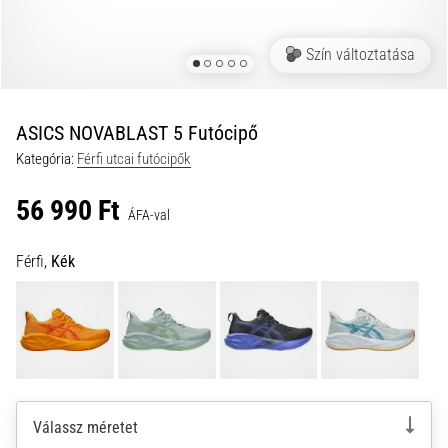
és
hogyan
Szín változtatása
kell
végrehajtani
őket?
ASICS NOVABLAST 5 Futócipő
A
Kategória:
Férfi utcai futócipők
gyakorlatban
az
56 990 Ft
ingafutás
ÁFA-val
a
sebességet,
Férfi,
Kék
a
mozgékonyságot
és
az
irányváltási
képességet
teszteli.
Válassz méretet
Hogyan