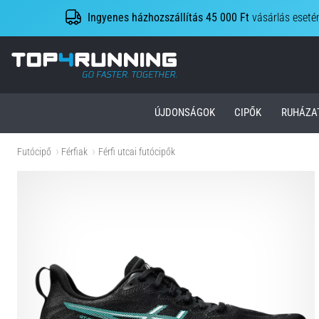
Ingyenes házhozszállítás 45 000 Ft
vásárlás eseté
Top4Running.hu
ÚJDONSÁGOK
CIPŐK
RUHÁZA
Futócipő
Férfiak
Férfi utcai futócipők