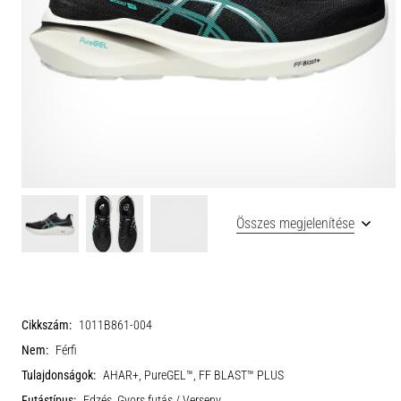
Összes megjelenítése
Cikkszám:
1011B861-004
Nem:
Férfi
Tulajdonságok:
AHAR+, PureGEL™, FF BLAST™ PLUS
Futástípus:
Edzés, Gyors futás / Verseny