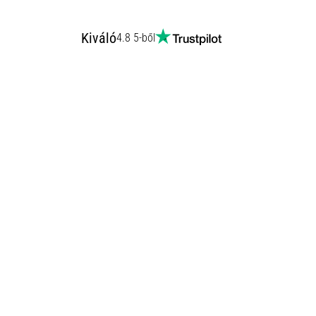
Kiváló
4.8 5-ből