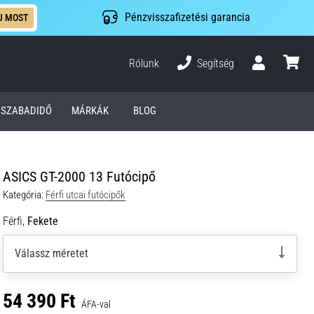
Pénzvisszafizetési garancia
J MOST
Rólunk
Segítség
Felhasználó
kosár
SZABADIDŐ
MÁRKÁK
BLOG
ASICS GT-2000 13 Futócipő
Kategória:
Férfi utcai futócipők
Férfi,
Fekete
Válassz méretet
54 390 Ft
ÁFA-val