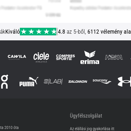
ják
Kiváló
4.8
az 5-ből,
6112 vélemény ala
Ügyfélszolgálat
sta 2010 óta
Az elállási jog gyakorlása itt