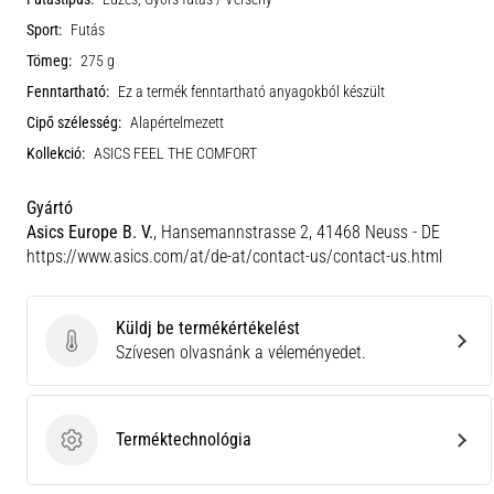
Sport:
Futás
Tömeg:
275 g
Fenntartható:
Ez a termék fenntartható anyagokból készült
Cipő szélesség:
Alapértelmezett
Kollekció:
ASICS FEEL THE COMFORT
Gyártó
Asics Europe B. V.
, Hansemannstrasse 2, 41468 Neuss - DE
https://www.asics.com/at/de-at/contact-us/contact-us.html
Küldj be termékértékelést
Küldj be termékértékelést
Szívesen olvasnánk a véleményedet.
Terméktechnológia
Terméktechnológia