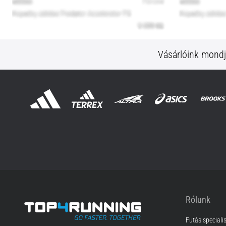
Vásárlóink mond
Rólunk
Futás speciali