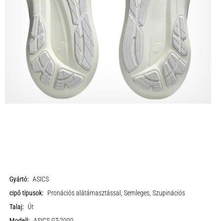
Gyártó:
ASICS
cipő típusok:
Pronációs alátámasztással, Semleges, Szupinációs
Talaj:
Út
Modell:
ASICS GT-2000