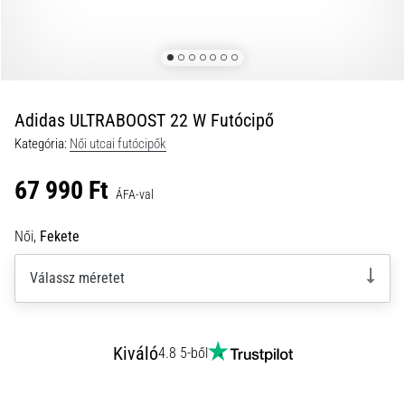
okai
A
térdfájdalom
életében
legalább
egyszer
Adidas ULTRABOOST 22 W Futócipő
minden
Kategória:
Női utcai futócipők
futót
elér,
67 990 Ft
legyen
ÁFA-val
szó
amatőrről
Női,
Fekete
vagy
profiról.
Válassz méretet
Mik
a
fájdalom…
Kiváló
4.8 5-ből
2026.08.05.