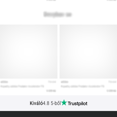
Kiváló
4.8 5-ből