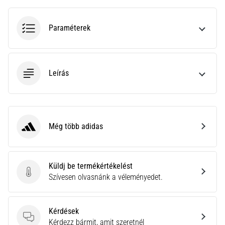
•
10 perces olvasási idő
Plantar
Paraméterek
Fasciitis:
Tünetek,
okok
Leírás
és
a
leghatékonyabb
kezelések
Még több adidas
Éles
adidas
sarokfájdalmat
tapasztalsz
futás
Küldj be termékértékelést
közben
Küldj be termékértékelést
Szívesen olvasnánk a véleményedet.
vagy
után?
Az
Kérdések
egyik
Kérdések
Kérdezz bármit, amit szeretnél