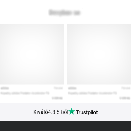
Kiváló
4.8 5-ből