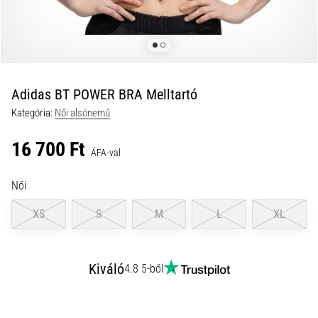
és
hogyan
kell
végrehajtani
őket?
Adidas BT POWER BRA Melltartó
A
Kategória:
Női alsónemű
gyakorlatban
az
16 700 Ft
ingafutás
ÁFA-val
a
sebességet,
Női
a
mozgékonyságot
XS
S
M
L
XL
és
az
irányváltási
Kiváló
4.8 5-ből
képességet
teszteli.
Hogyan