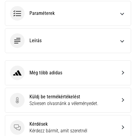
hajtható…
Paraméterek
2026.08.06.
•
11 perces olvasási idő
Leírás
Futótérd:
Okok,
kezelés
és
megelőzés
Még több adidas
adidas
A
futótérd,
más
Küldj be termékértékelést
néven
Küldj be termékértékelést
Szívesen olvasnánk a véleményedet.
iliotibiális
szalag
szindróma
Kérdések
(ITBS),
Kérdések
Kérdezz bármit, amit szeretnél
egy