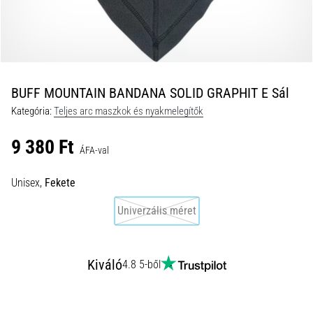
okai
A
térdfájdalom
életében
legalább
egyszer
BUFF MOUNTAIN BANDANA SOLID GRAPHIT E Sál
minden
Kategória:
Teljes arc maszkok és nyakmelegítők
futót
elér,
9 380 Ft
legyen
ÁFA-val
szó
amatőrről
Unisex,
Fekete
vagy
Univerzális méret
profiról.
Mik
a
fájdalom…
Kiváló
4.8 5-ből
2026.08.05.