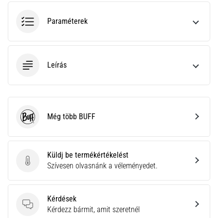
•
10 perces olvasási idő
Paraméterek
Plantar
Fasciitis:
Tünetek,
okok
Leírás
és
a
leghatékonyabb
kezelések
Még több BUFF
BUFF
Éles
sarokfájdalmat
tapasztalsz
Küldj be termékértékelést
futás
Küldj be termékértékelést
Szívesen olvasnánk a véleményedet.
közben
vagy
után?
Kérdések
Az
Kérdések
Kérdezz bármit, amit szeretnél
egyik