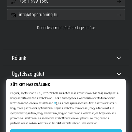
+36-1-999-1660
info@top4running.hu
Rendelés lemondásának bejelentése
Rólunk
Ügyfélszolgálat
Top4Running.hu
Már több, mint 16 éve motiválunk, hogy menj, és fuss. Gyorsabban.
Velünk. Mindennap.