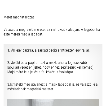
hajtható…
2026.08.06.
Méret meghatározás
•
11 perces olvasási idő
Válaszd a megfelelő méretet az instrukciók alapján. A legjobb, ha
Futótérd:
este méred meg a lábadat.
Okok,
kezelés
és
1.
Állj egy papírra, a sarkad pedig érintkezzen egy fallal.
megelőzés
2.
Jelöld be a papíron azt a részt, ahol a leghosszabb
A
lábujjad véget ér (lehet, hogy ehhez segítséget kell kérned).
futótérd,
Majd mérd le a jel és a fal közötti távolságot.
más
néven
iliotibiális
3.
Ismételd meg ugyanezt a másik lábaddal is, és válaszd ki a
szalag
méréseidnek megfelelő méretet.
szindróma
(ITBS),
egy