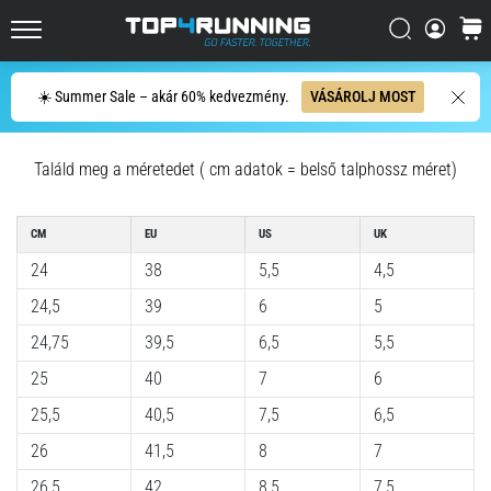
összefoglalható:
Fáj,
Keresés
kosár
Top4Running.hu
de
megéri!
Keresés
☀️ Summer Sale – akár 60% kedvezmény.
VÁSÁROLJ MOST
Milyen
előnyöket
kínál,
Találd meg a méretedet ( cm adatok = belső talphossz méret)
milyen
típusú…
CM
EU
US
UK
2026.08.07.
24
38
5,5
4,5
•
24,5
39
6
5
10 perces olvasási idő
24,75
39,5
6,5
5,5
Ingafutás
és
25
40
7
6
beep
25,5
40,5
7,5
6,5
teszt:
26
41,5
8
7
Mik
ezek,
26,5
42
8,5
7,5