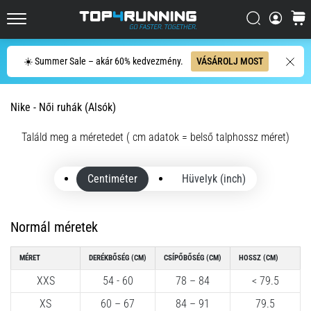
országútra
Keresés
kosár
és
Top4Running.hu
terepre,
Keresés
és
☀️ Summer Sale – akár 60% kedvezmény.
VÁSÁROLJ MOST
élvezd
a…
Nike - Női ruhák (Alsók)
2026.08.05.
Találd meg a méretedet ( cm adatok = belső talphossz méret)
•
11 perces olvasási idő
Centiméter
Hüvelyk (inch)
A
futás
közben
Normál méretek
és
után
MÉRET
DERÉKBŐSÉG (CM)
CSÍPŐBŐSÉG (CM)
HOSSZ (CM)
jelentkező
XXS
54 - 60
78 – 84
< 79.5
térdfájdalom
leggyakoribb
XS
60 – 67
84 – 91
79.5