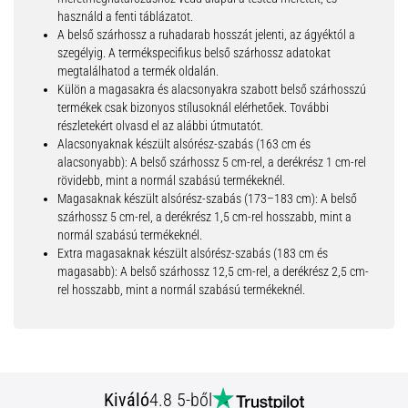
használd a fenti táblázatot.
A belső szárhossz a ruhadarab hosszát jelenti, az ágyéktól a
szegélyig. A termékspecifikus belső szárhossz adatokat
megtalálhatod a termék oldalán.
Külön a magasakra és alacsonyakra szabott belső szárhosszú
termékek csak bizonyos stílusoknál elérhetőek. További
részletekért olvasd el az alábbi útmutatót.
Alacsonyaknak készült alsórész-szabás (163 cm és
alacsonyabb): A belső szárhossz 5 cm-rel, a derékrész 1 cm-rel
rövidebb, mint a normál szabású termékeknél.
Magasaknak készült alsórész-szabás (173–183 cm): A belső
szárhossz 5 cm-rel, a derékrész 1,5 cm-rel hosszabb, mint a
normál szabású termékeknél.
Extra magasaknak készült alsórész-szabás (183 cm és
magasabb): A belső szárhossz 12,5 cm-rel, a derékrész 2,5 cm-
rel hosszabb, mint a normál szabású termékeknél.
Kiváló
4.8 5-ből