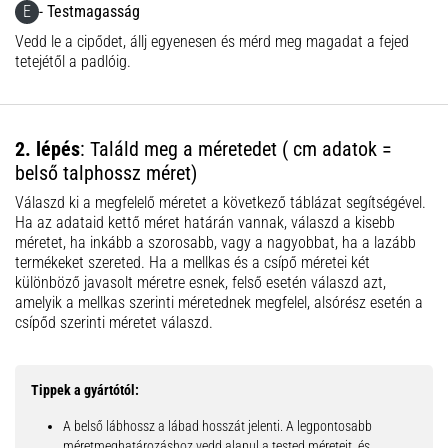
E
- Testmagasság
Vedd le a cipődet, állj egyenesen és mérd meg magadat a fejed
tetejétől a padlóig.
2. lépés
: Találd meg a méretedet ( cm adatok =
belső talphossz méret)
Válaszd ki a megfelelő méretet a következő táblázat segítségével.
Ha az adataid kettő méret határán vannak, válaszd a kisebb
méretet, ha inkább a szorosabb, vagy a nagyobbat, ha a lazább
termékeket szereted. Ha a mellkas és a csípő méretei két
különböző javasolt méretre esnek, felső esetén válaszd azt,
amelyik a mellkas szerinti méretednek megfelel, alsórész esetén a
csípőd szerinti méretet válaszd.
Tippek a gyártótól:
A belső lábhossz a lábad hosszát jelenti. A legpontosabb
méretmeghatározáshoz vedd alapul a tested méreteit, és