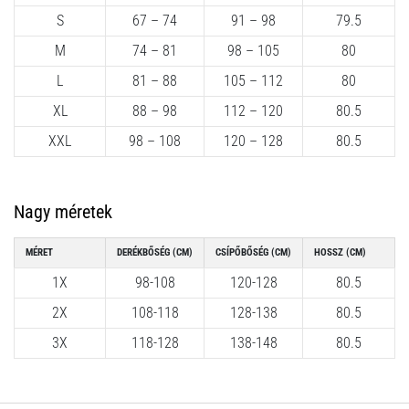
okai
S
67 – 74
91 – 98
79.5
A
M
74 – 81
98 – 105
80
térdfájdalom
életében
L
81 – 88
105 – 112
80
legalább
XL
88 – 98
112 – 120
80.5
egyszer
minden
XXL
98 – 108
120 – 128
80.5
futót
elér,
legyen
Nagy méretek
szó
amatőrről
MÉRET
DERÉKBŐSÉG (CM)
CSÍPŐBŐSÉG (CM)
HOSSZ (CM)
vagy
profiról.
1X
98-108
120-128
80.5
Mik
2X
108-118
128-138
80.5
a
fájdalom…
3X
118-128
138-148
80.5
2026.08.05.