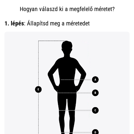
•
10 perces olvasási idő
Hogyan válaszd ki a megfelelő méretet?
Plantar
1. lépés
: Állapítsd meg a méretedet
Fasciitis:
Tünetek,
okok
és
a
leghatékonyabb
kezelések
Éles
sarokfájdalmat
tapasztalsz
futás
közben
vagy
után?
Az
egyik