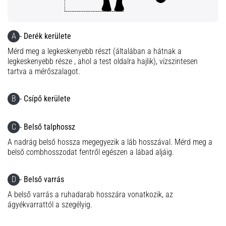
leggyakoribb
kiváltó
ok
a
A
- Derék kerülete
talpi
Mérd meg a legkeskenyebb részt (általában a hátnak a
bőnye
legkeskenyebb része , ahol a test oldalra hajlik), vízszintesen
gyulladása
tartva a mérőszalagot.
…
B
- Csípő kerülete
Minden cikk
megjelenítése
C
- Belső talphossz
A nadrág belső hossza megegyezik a láb hosszával. Mérd meg a
belső combhosszodat fentről egészen a lábad aljáig.
D
- Belső varrás
A belső varrás a ruhadarab hosszára vonatkozik, az
ágyékvarrattól a szegélyig.