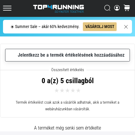
országútra
Keresés
kosár
és
Top4Running.hu
terepre,
Keresés
és
☀️ Summer Sale – akár 60% kedvezmény.
VÁSÁROLJ MOST
élvezd
a…
Jelentkezz be a termék értékelésének hozzáadásához
2026.08.05.
•
11 perces olvasási idő
A
0 a(z) 5 csillagból
futás
közben
és
Termék értékelést csak azok a vásárlók adhatnak, akik a terméket a
után
webáruházunkban vásárolták.
jelentkező
térdfájdalom
A terméket még senki sem értékelte
leggyakoribb