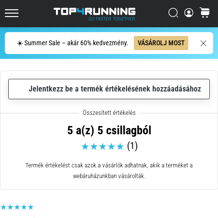
összefoglalható:
Fáj,
Keresés
kosár
Top4Running.hu
de
megéri!
Keresés
☀️ Summer Sale – akár 60% kedvezmény.
VÁSÁROLJ MOST
Milyen
előnyöket
kínál,
milyen
Jelentkezz be a termék értékelésének hozzáadásához
típusú…
2026.08.07.
5 a(z) 5 csillagból
•
10 perces olvasási idő
(1)
Ingafutás
Termék értékelést csak azok a vásárlók adhatnak, akik a terméket a
és
webáruházunkban vásárolták.
beep
teszt:
Mik
ezek,