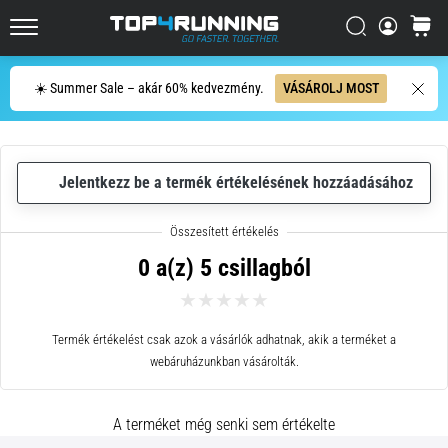
összefoglalható:
Fáj,
Keresés
kosár
Top4Running.hu
de
megéri!
Keresés
☀️ Summer Sale – akár 60% kedvezmény.
VÁSÁROLJ MOST
Milyen
előnyöket
kínál,
milyen
Jelentkezz be a termék értékelésének hozzáadásához
típusú…
2026.08.07.
0 a(z) 5 csillagból
•
10 perces olvasási idő
Ingafutás
Termék értékelést csak azok a vásárlók adhatnak, akik a terméket a
és
webáruházunkban vásárolták.
beep
teszt:
Mik
A terméket még senki sem értékelte
ezek,