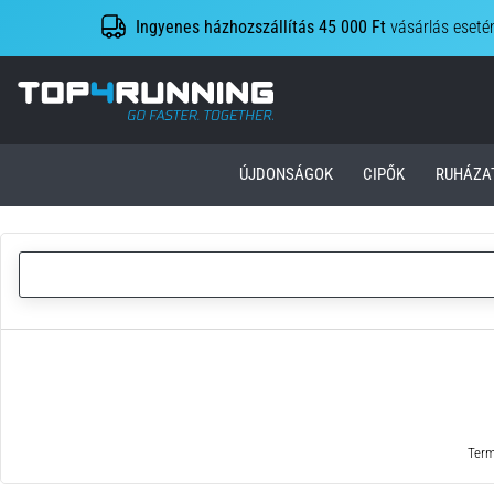
Ingyenes házhozszállítás 45 000 Ft
vásárlás eseté
Top4Running.hu
ÚJDONSÁGOK
CIPŐK
RUHÁZA
Term