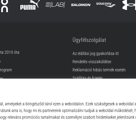
Ügyfélszolgálat
sta 2010 óta
Az elállási jog gyakorlása itt
m
Rendelés visszaküldése
rogram
Reklamáció hibás termék esetén
Szállítás és fizetés
am
Találd meg a megfelelő méretet
Kapcsolat
k
GyIK
ződési Feltételek
Adatvédelmi nyilatkozat