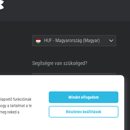
HUF - Magyarország (Magyar)
Segítségre van szükséged?
+36-1-999-1660
info@top4running.hu