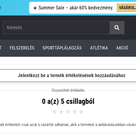
n
☀️ Summer Sale – akár 60% kedvezmény.
VÁSÁROL
Keresés
T
FELSZERELÉS
SPORTTÁPLÁLKOZÁS
ATLÉTIKA
AKCIÓ
Jelentkezz be a termék értékelésének hozzáadásához
0 a(z) 5 csillagból
ék értékelést csak azok a vásárlók adhatnak, akik a terméket a webáruházunkban vásáro