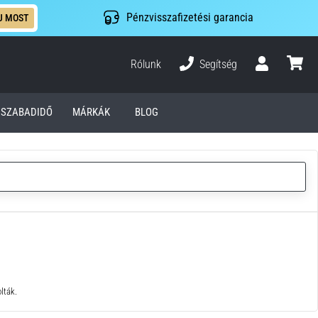
Pénzvisszafizetési garancia
J MOST
Rólunk
Segítség
Felhasználó
kosár
SZABADIDŐ
MÁRKÁK
BLOG
lták.