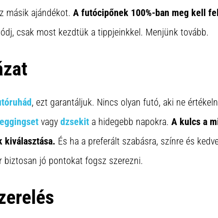
sz másik ajándékot.
A futócipőnek 100%-ban meg kell fel
dj, csak most kezdtük a tippjeinkkel. Menjünk tovább.
ázat
utóruhád
, ezt garantáljuk. Nincs olyan futó, aki ne értékel
leggingset
vagy
dzsekit
a hidegebb napokra.
A kulcs a mi
 kiválasztása.
És ha a preferált szabásra, színre és kedv
 biztosan jó pontokat fogsz szerezni.
zerelés