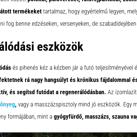
látott termékeket
tartalmaz, hogy egyértelmű legyen, me
gni fog benne edzéseken, versenyeken, de szabadidejében 
álódási eszközök
lódás
és pihenés kéz a kézben jár a futó teljesítményével 
ektetnek rá nagy hangsúlyt és krónikus fájdalommal é
ív, és segítsd futódat a regenerálódásban.
Az izomlazít
zőnyeg
,
vagy a masszázspisztoly mind jó eszközök. Egy m
ény formájában, mint a
gyógyfürdő, masszázs, szauna vagy