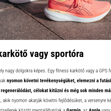
 karkötő vagy sportóra
ely nagy dolgokra képes. Egy fitness karkötő vagy a GPS fu
nak
nyomon követni tevékenységüket, elemezni a futási 
 regenerálódást, célokat kitűzni és még sok minden má
k, akik nyomon akarják követni fejlődésüket, a versenyre 
estsellerek között megtalálhatóak a
Garmin
, az
Apple
vagy