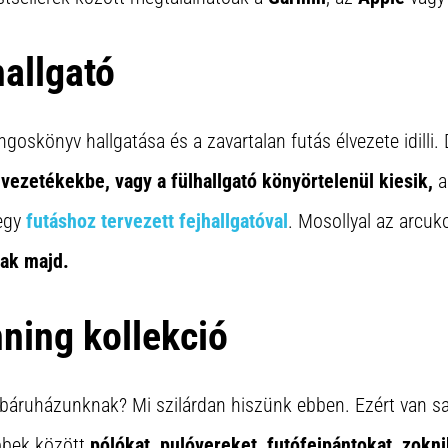
hallgató
goskönyv hallgatása és a zavartalan futás élvezete idilli.
vezetékekbe, vagy a fülhallgató könyörtelenül kiesik,
a
 egy
futáshoz tervezett fejhallgatóval
. Mosollyal az arcuk
nak majd.
ning kollekció
ebáruházunknak? Mi szilárdan hiszünk ebben. Ezért van s
bbek között
pólókat, pulóvereket, futófejpántokat, zokni