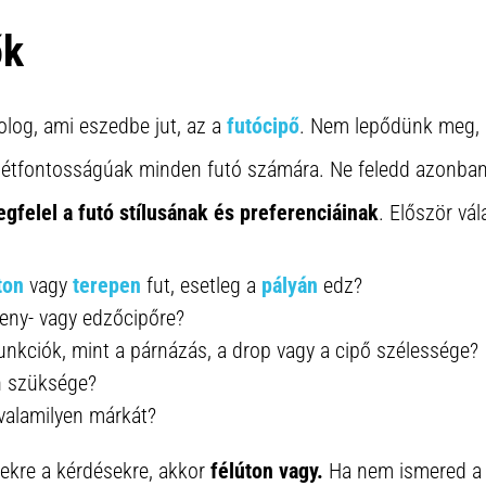
ők
olog, ami eszedbe jut, az a
futócipő
. Nem lepődünk meg,
 létfontosságúak minden futó számára. Ne feledd azonba
gfelel a futó stílusának és preferenciáinak
. Először vá
ton
vagy
terepen
fut, esetleg a
pályán
edz?
eny- vagy edzőcipőre?
funkciók, mint a párnázás, a drop vagy a cipő szélessége?
n szüksége?
valamilyen márkát?
ekre a kérdésekre, akkor
félúton vagy.
Ha nem ismered a f