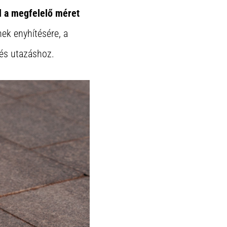
 a megfelelő méret
nek enyhítésére, a
 és utazáshoz.