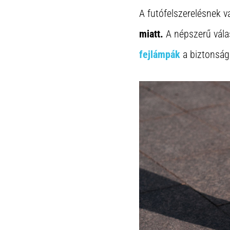
A futófelszerelésnek v
miatt.
A népszerű vála
fejlámpák
a biztonság