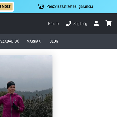
Pénzvisszafizetési garancia
J MOST
Rólunk
Segítség
Felhasználó
kosár
SZABADIDŐ
MÁRKÁK
BLOG