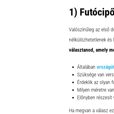
1) Futócip
Valószínűleg az első d
nélkülözhetetlenek és
választanod, amely me
Általában
országú
Szüksége van vers
Érdeklik az olyan 
Milyen méretre va
Előnyben részesít 
Ha megvan a válasz ez