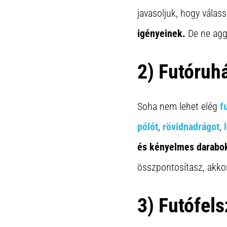
javasoljuk, hogy válas
igényeinek.
De ne aggó
2) Futóruh
Soha nem lehet elég
f
pólót
,
rövidnadrágot
,
és kényelmes darabok
összpontosítasz, akkor
3) Futófels