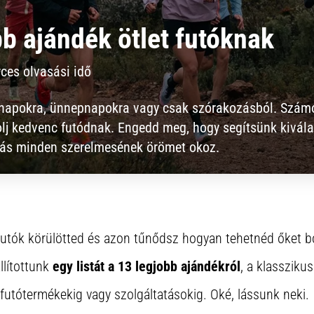
bb ajándék ötlet futóknak
ces olvasási idő
snapokra, ünnepnapokra vagy csak szórakozásból. Számo
lj kedvenc futódnak. Engedd meg, hogy segítsünk kivála
utás minden szerelmesének örömet okoz.
utók körülötted és azon tűnődsz hogyan tehetnéd őket 
llítottunk
egy listát a 13 legjobb ajándékról
, a klasszikus
 futótermékekig vagy szolgáltatásokig. Oké, lássunk neki.