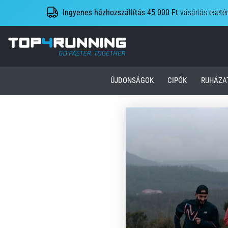
Ingyenes házhozszállítás 45 000 Ft
vásárlás eseté
Top4Running.hu
ÚJDONSÁGOK
CIPŐK
RUHÁZA