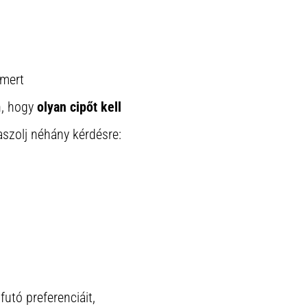
 mert
n, hogy
olyan cipőt kell
laszolj néhány kérdésre:
utó preferenciáit,