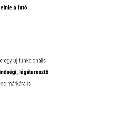
elnie a futó
ne egy új funkcionális
nőségi, légáteresztő
enc márkára is