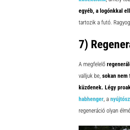
egyéb, a logónkkal el
tartozik a futó. Ragyo
7) Regener
A megfelelő
regenerá
valljuk be,
sokan nem f
küzdenek. Légy proakt
habhenger
, a
nyújtós
regeneráció olyan élm