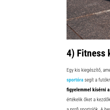
4) Fitness
Egy kis kiegészítő, am
sportóra
segít a futók
figyelemmel kísérni a
értékelik őket a kezdő
a profi sportolók. A b