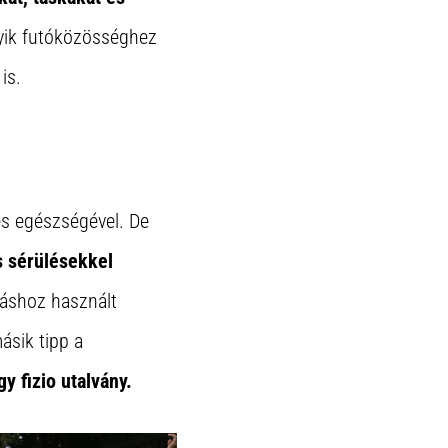
lyik futóközösséghez
is.
és egészségével. De
s sérülésekkel
áshoz használt
ásik tipp a
 fizio utalvány.