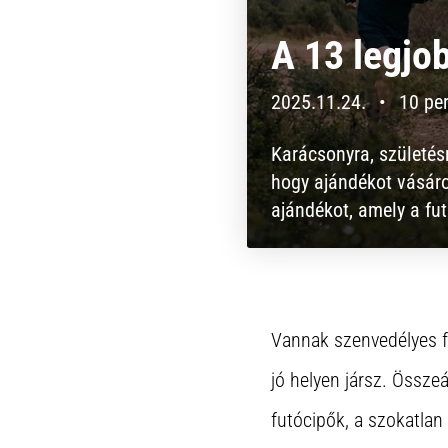
A 13 legjo
2025.11.24.
•
10 per
Karácsonyra, születé
hogy ajándékot vásáro
ajándékot, amely a f
Vannak szenvedélyes f
jó helyen jársz. Összeá
futócipők, a szokatlan