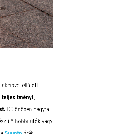
nkcióval ellátott
teljesítményt,
st.
Különösen nagyra
készülő hobbifutók vagy
 a
Suunto
órák.