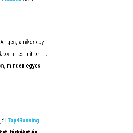
 De igen, amikor egy
kkor nincs mit tenni.
on,
minden egyes
aját
Top4Running
kat, táskákat és