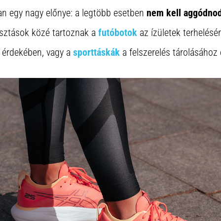
an egy nagy előnye: a legtöbb esetben
nem kell aggódnod
sztások közé tartoznak a
futóbotok
az ízületek terhelésé
 érdekében, vagy a
sporttáskák
a felszerelés tárolásához