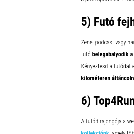
5) Futó fej
Zene, podcast vagy han
futó
belegabalyodik a 
Kényeztesd a futódat
kilométeren áttáncol
6) Top4Run
A futód rajongója a w
kollekciónk
, amely tö