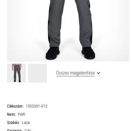
Összes megjelenítése
Cikkszám:
1352031-012
Nem:
Férfi
Szabás:
Laza
Garancia:
2 év