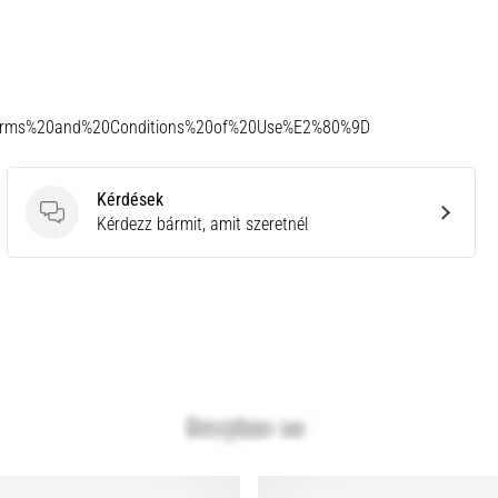
Terms%20and%20Conditions%20of%20Use%E2%80%9D
Kérdések
Kérdések
Kérdezz bármit, amit szeretnél