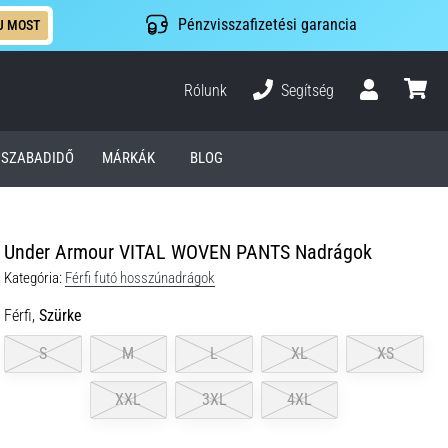
Pénzvisszafizetési garancia
J MOST
Rólunk
Segítség
Felhasználó
kosár
SZABADIDŐ
MÁRKÁK
BLOG
Under Armour VITAL WOVEN PANTS Nadrágok
Kategória:
Férfi futó hosszúnadrágok
Férfi,
Szürke
S
M
L
XL
XS
XXL
3XL
4XL