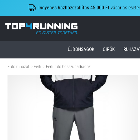
Ingyenes házhozszállítás 45 000 Ft
vásárlás eseté
Top4Running.hu
ÚJDONSÁGOK
CIPŐK
RUHÁZA
Futó ruházat
Férfi
Férfi futó hosszúnadrágok