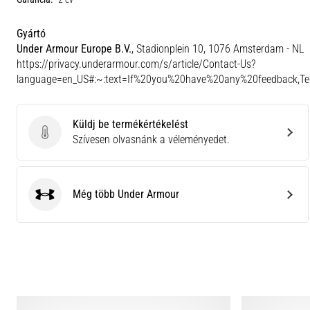
Gyártó
Under Armour Europe B.V.
, Stadionplein 10, 1076 Amsterdam - NL
https://privacy.underarmour.com/s/article/Contact-Us?
language=en_US#:~:text=If%20you%20have%20any%20feedback,
Küldj be termékértékelést
Küldj be termékértékelést
Szívesen olvasnánk a véleményedet.
Még több Under Armour
Under Armour