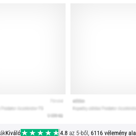
ják
Kiváló
4.8
az 5-ből,
6116 vélemény ala