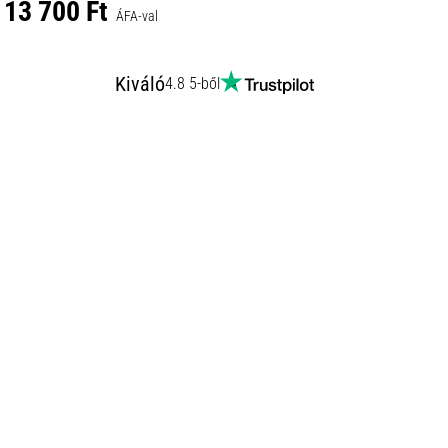
13 700 Ft
ÁFA-val
Kiváló
4.8 5-ből