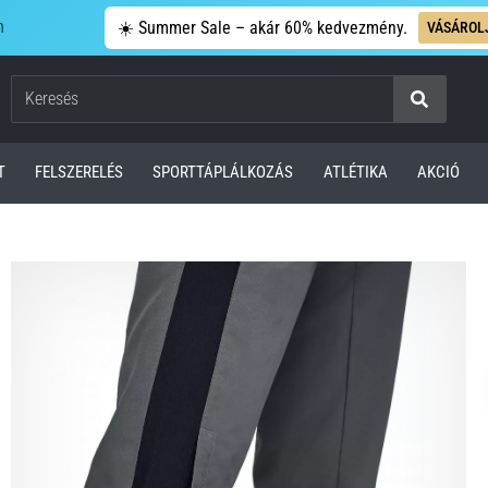
n
☀️ Summer Sale – akár 60% kedvezmény.
VÁSÁROL
Keresés
T
FELSZERELÉS
SPORTTÁPLÁLKOZÁS
ATLÉTIKA
AKCIÓ