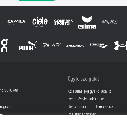
Ügyfélszolgálat
sta 2010 óta
Az elállási jog gyakorlása itt
m
Rendelés visszaküldése
rogram
Reklamáció hibás termék esetén
Szállítás és fizetés
am
Találd meg a megfelelő méretet