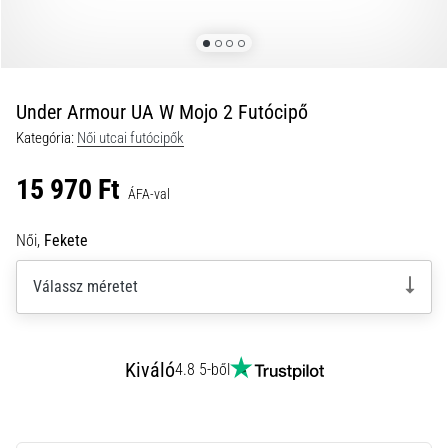
és
hogyan
kell
végrehajtani
Under Armour UA W Mojo 2 Futócipő
őket?
Kategória:
Női utcai futócipők
A
gyakorlatban
15 970 Ft
az
ÁFA-val
ingafutás
a
Női,
Fekete
sebességet,
a
Válassz méretet
mozgékonyságot
és
az
irányváltási
Kiváló
4.8 5-ből
képességet
teszteli.
Hogyan