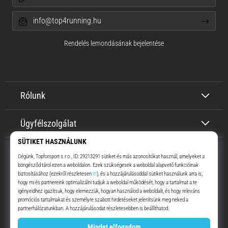
info@top4running.hu
Rendelés lemondásának bejelentése
Rólunk
Ügyfélszolgálat
Top4Running.hu
Már több, mint 16 éve motiválunk, hogy menj, és fuss. Gyorsabban.
Velünk. Mindennap.