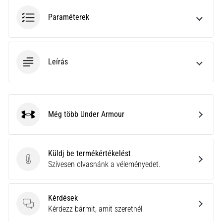
hajtható…
Paraméterek
2026.08.06.
•
11 perces olvasási idő
Leírás
Futótérd:
Okok,
kezelés
és
Még több Under Armour
megelőzés
Under Armour
A
futótérd,
más
Küldj be termékértékelést
Küldj be termékértékelést
néven
Szívesen olvasnánk a véleményedet.
iliotibiális
szalag
szindróma
Kérdések
(ITBS),
Kérdések
Kérdezz bármit, amit szeretnél
egy