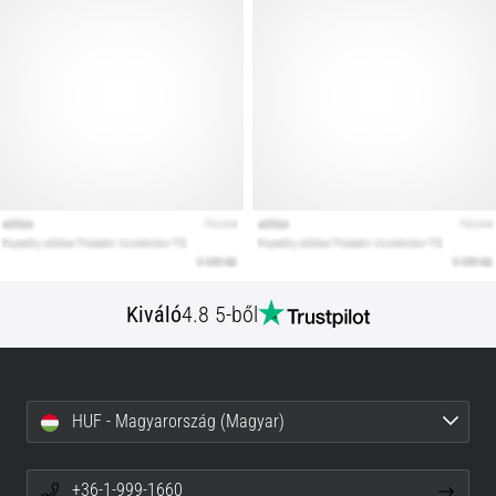
Kiváló
4.8 5-ből
HUF - Magyarország (Magyar)
+36-1-999-1660