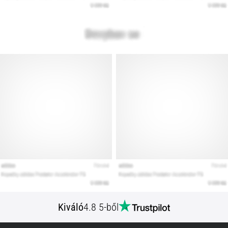
Kiváló
4.8 5-ből