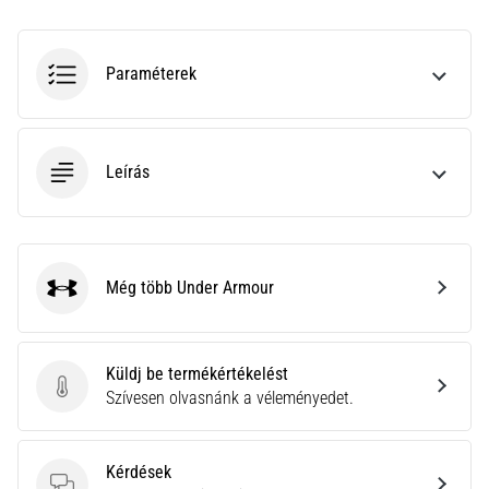
hajtható…
2026.08.06.
Paraméterek
•
11 perces olvasási idő
Futótérd:
Leírás
Okok,
kezelés
és
megelőzés
Még több Under Armour
A
Under Armour
futótérd,
más
néven
Küldj be termékértékelést
iliotibiális
Küldj be termékértékelést
Szívesen olvasnánk a véleményedet.
szalag
szindróma
(ITBS),
Kérdések
egy