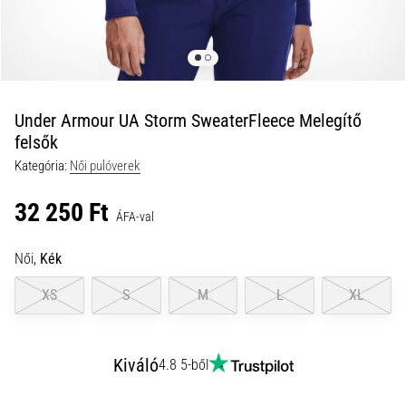
és
hogyan
kell
végrehajtani
őket?
Under Armour UA Storm SweaterFleece Melegítő
A
felsők
gyakorlatban
Kategória:
Női pulóverek
az
ingafutás
32 250 Ft
a
ÁFA-val
sebességet,
a
Női,
Kék
mozgékonyságot
és
XS
S
M
L
XL
az
irányváltási
képességet
Kiváló
4.8 5-ből
teszteli.
Hogyan