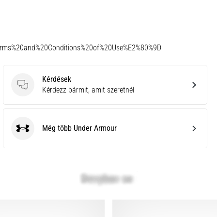
Terms%20and%20Conditions%20of%20Use%E2%80%9D
Kérdések
Kérdések
Kérdezz bármit, amit szeretnél
Még több Under Armour
Under Armour