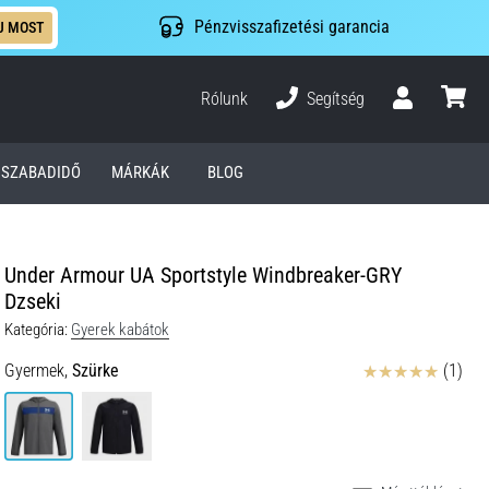
Pénzvisszafizetési garancia
J MOST
Rólunk
Segítség
Felhasználó
kosár
SZABADIDŐ
MÁRKÁK
BLOG
Under Armour UA Sportstyle Windbreaker-GRY
Dzseki
Kategória:
Gyerek kabátok
Értékelés
Gyermek,
Szürke
(1)