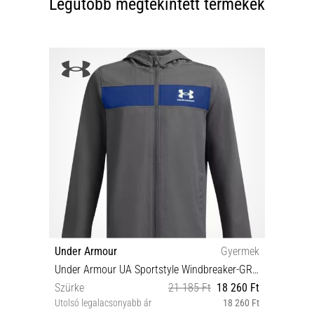
Legutóbb megtekintett termékek
Under Armour
Gyermek
Under Armour UA Sportstyle Windbreaker-GRY Dzseki
Szürke
21 185 Ft
18 260 Ft
Utolsó legalacsonyabb ár
18 260 Ft