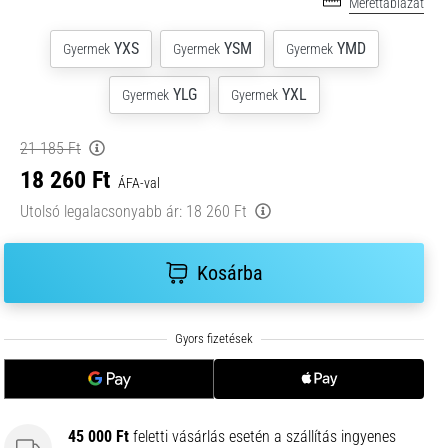
Mérettáblázat
YXS
YSM
YMD
Gyermek
Gyermek
Gyermek
YLG
YXL
Gyermek
Gyermek
21 185 Ft
18 260 Ft
ÁFA-val
Utolsó legalacsonyabb ár:
18 260 Ft
Kosárba
45 000 Ft
feletti vásárlás esetén a szállítás ingyenes