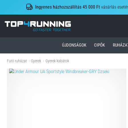
Ingyenes házhozszállítás 45 000 Ft
vásárlás eseté
Top4Running.hu
ÚJDONSÁGOK
CIPŐK
RUHÁZA
Futó ruházat
Gyerek
Gyerek kabátok