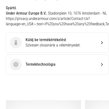
Gyártó
Under Armour Europe B.V.
, Stadionplein 10, 1076 Amsterdam - NL
https://privacy.underarmour.com/s/article/Contact-Us?
language=en_US#:~:text=If%20you%20have%20any%20feedback,
Küldj be termékértékelést
Küldj be termékértékelést
Szívesen olvasnánk a véleményedet.
Terméktechnológia
Terméktechnológia