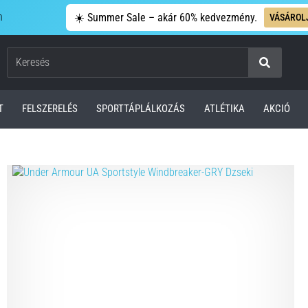
n
☀️ Summer Sale – akár 60% kedvezmény.
VÁSÁROL
Keresés
T
FELSZERELÉS
SPORTTÁPLÁLKOZÁS
ATLÉTIKA
AKCIÓ