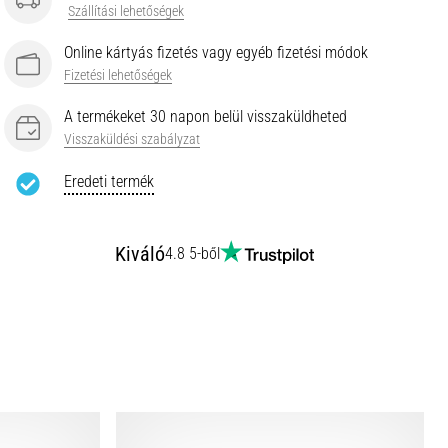
Szállítási lehetőségek
Online kártyás fizetés vagy egyéb fizetési módok
Fizetési lehetőségek
A termékeket 30 napon belül visszaküldheted
Visszaküldési szabályzat
Eredeti termék
Kiváló
4.8 5-ből