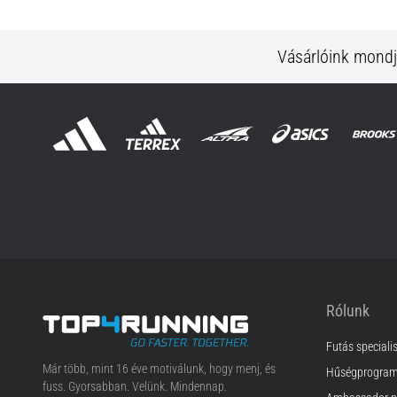
Vásárlóink mond
Rólunk
Futás speciali
Top4Running.hu
Már több, mint 16 éve motiválunk, hogy menj, és
Hűségprogra
fuss. Gyorsabban. Velünk. Mindennap.