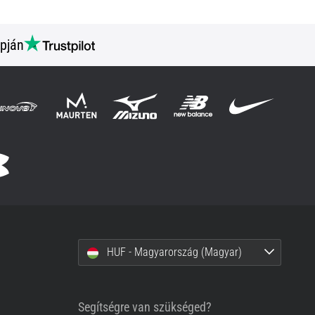
pján
HUF - Magyarország (Magyar)
Segítségre van szükséged?