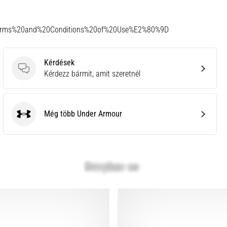
Terms%20and%20Conditions%20of%20Use%E2%80%9D
Kérdések
Kérdések
Kérdezz bármit, amit szeretnél
Még több Under Armour
Under Armour