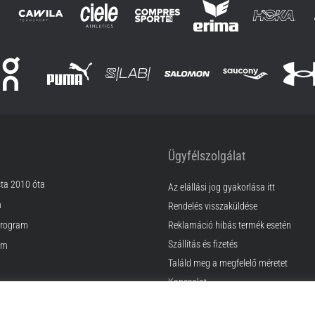
Ügyfélszolgálat
sta 2010 óta
Az elállási jog gyakorlása itt
m
Rendelés visszaküldése
rogram
Reklamáció hibás termék esetén
Szállítás és fizetés
am
Találd meg a megfelelő méretet
Kapcsolat
k
GyIK
ződési Feltételek