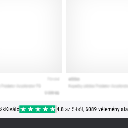
ják
Kiváló
4.8
az 5-ből,
6089 vélemény ala