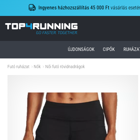
Ingyenes házhozszállítás 45 000 Ft
vásárlás eseté
Top4Running.hu
ÚJDONSÁGOK
CIPŐK
RUHÁZA
Futó ruházat
Nők
Női futó rövidnadrágok