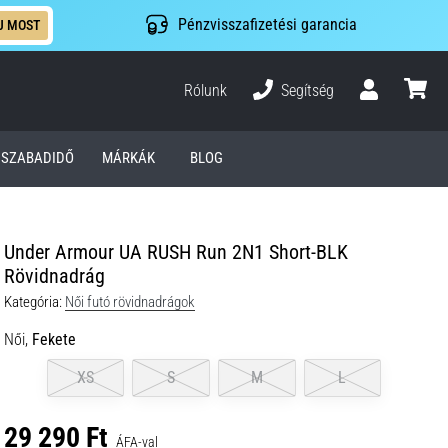
Pénzvisszafizetési garancia
J MOST
Rólunk
Segítség
Felhasználó
kosár
SZABADIDŐ
MÁRKÁK
BLOG
Under Armour UA RUSH Run 2N1 Short-BLK
Rövidnadrág
Kategória:
Női futó rövidnadrágok
Női,
Fekete
XS
S
M
L
29 290 Ft
ÁFA-val