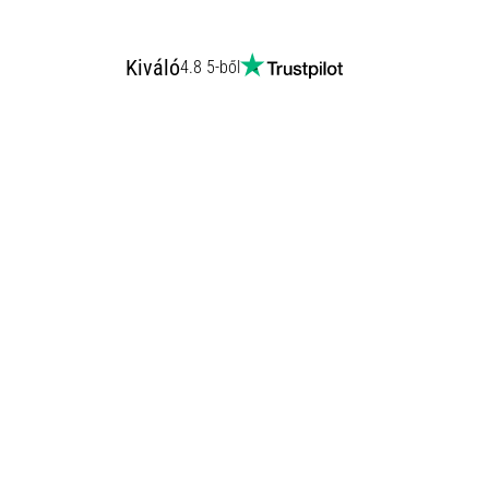
Kiváló
4.8 5-ből