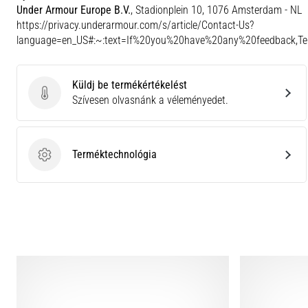
Under Armour Europe B.V.
, Stadionplein 10, 1076 Amsterdam - NL
https://privacy.underarmour.com/s/article/Contact-Us?
language=en_US#:~:text=If%20you%20have%20any%20feedback,
Küldj be termékértékelést
Küldj be termékértékelést
Szívesen olvasnánk a véleményedet.
Terméktechnológia
Terméktechnológia