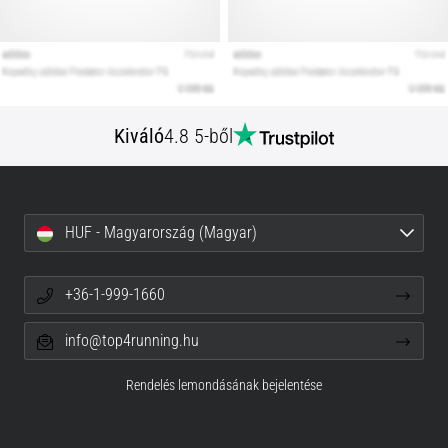
Kiváló
4.8 5-ből
HUF - Magyarország (Magyar)
+36-1-999-1660
info@top4running.hu
Rendelés lemondásának bejelentése