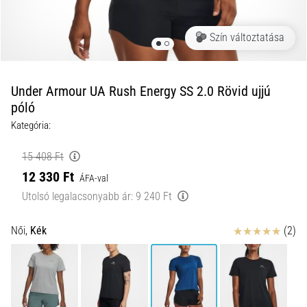
okai
A
Szín változtatása
térdfájdalom
életében
legalább
egyszer
Under Armour UA Rush Energy SS 2.0 Rövid ujjú
minden
póló
futót
Kategória:
elér,
legyen
15 408 Ft
szó
12 330 Ft
amatőrről
ÁFA-val
vagy
Utolsó legalacsonyabb ár:
9 240 Ft
profiról.
Mik
Értékelés
Női,
Kék
(2)
a
fájdalom…
2026.08.05.