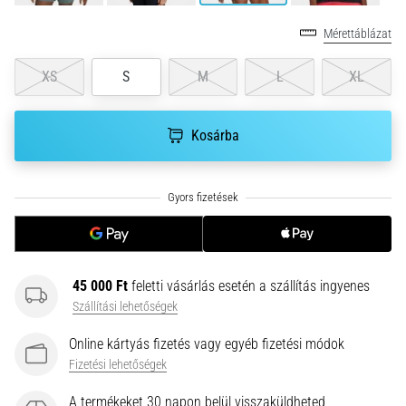
•
10 perces olvasási idő
Mérettáblázat
Plantar
Fasciitis:
XS
S
M
L
XL
Tünetek,
okok
Kosárba
és
a
leghatékonyabb
kezelések
Éles
sarokfájdalmat
tapasztalsz
45 000 Ft
feletti vásárlás esetén a szállítás ingyenes
futás
Szállítási lehetőségek
közben
vagy
Online kártyás fizetés vagy egyéb fizetési módok
után?
Fizetési lehetőségek
Az
egyik
A termékeket 30 napon belül visszaküldheted