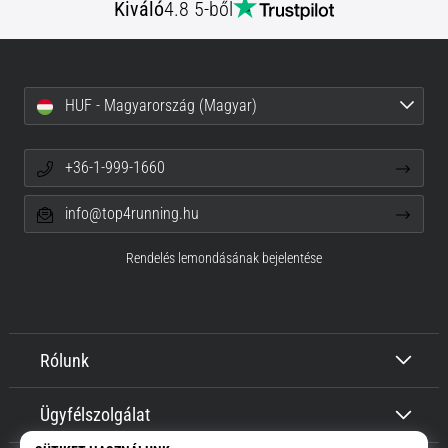
Kiváló
4.8 5-ből
HUF - Magyarország (Magyar)
+36-1-999-1660
info@top4running.hu
Rendelés lemondásának bejelentése
Rólunk
Ügyfélszolgálat