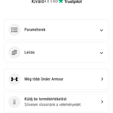
Kiváló
hajtható…
4.8 5-ből
2026.08.06.
•
11 perces olvasási idő
Paraméterek
Futótérd:
Okok,
kezelés
Leírás
és
megelőzés
A
futótérd,
más
Még több Under Armour
Under Armour
néven
iliotibiális
szalag
Küldj be termékértékelést
szindróma
Küldj be termékértékelést
Szívesen olvasnánk a véleményedet.
(ITBS),
egy