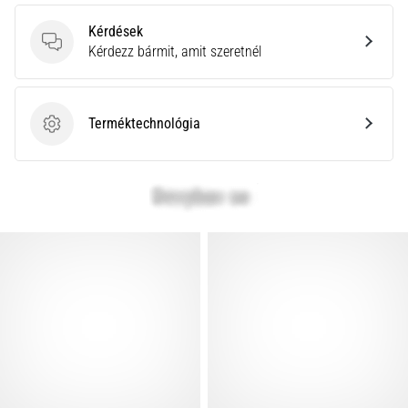
rendkívül
Kérdések
gyakori
Kérdések
Kérdezz bármit, amit szeretnél
egészségügyi
probléma,
amellyel
a…
Terméktechnológia
Terméktechnológia
Minden cikk
megjelenítése