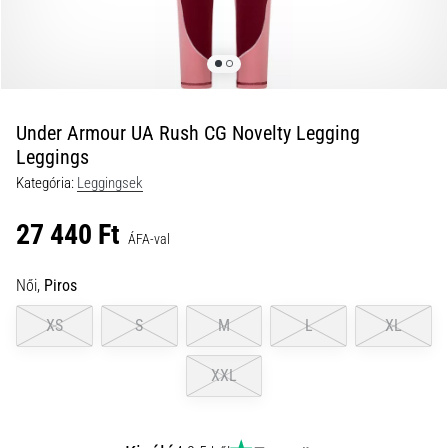
és
hogyan
kell
végrehajtani
őket?
Under Armour UA Rush CG Novelty Legging
A
Leggings
gyakorlatban
Kategória:
Leggingsek
az
ingafutás
27 440 Ft
a
ÁFA-val
sebességet,
a
Női,
Piros
mozgékonyságot
és
XS
S
M
L
XL
az
irányváltási
XXL
képességet
teszteli.
Hogyan