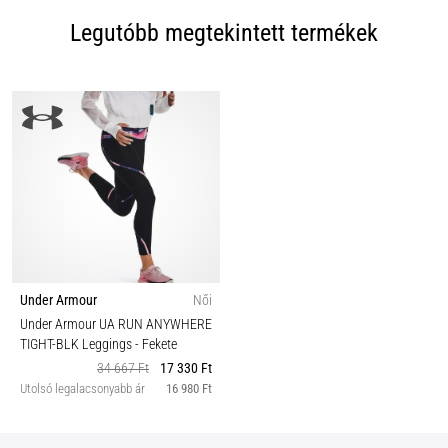
Legutóbb megtekintett termékek
Under Armour
Női
Under Armour UA RUN ANYWHERE
TIGHT-BLK Leggings
- Fekete
34 667 Ft
17 330 Ft
Utolsó legalacsonyabb ár
16 980 Ft