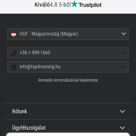
Kiváló
4.8 5-ből
HUF - Magyarország (Magyar)
+36-1-999-1660
info@top4running.hu
Rendelés lemondásának bejelentése
Rólunk
Ügyfélszolgálat