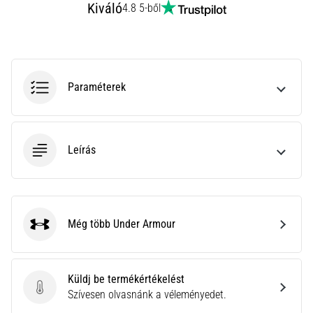
Kiváló
4.8 5-ből
rendkívül
gyakori
egészségügyi
probléma,
amellyel
a…
Paraméterek
Minden cikk
Leírás
megjelenítése
Még több Under Armour
Under Armour
Küldj be termékértékelést
Küldj be termékértékelést
Szívesen olvasnánk a véleményedet.