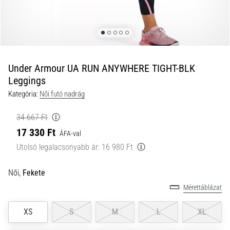
és
hogyan
kell
végrehajtani
őket?
Under Armour UA RUN ANYWHERE TIGHT-BLK
A
Leggings
gyakorlatban
Kategória:
Női futó nadrág
az
ingafutás
34 667 Ft
a
sebességet,
17 330 Ft
ÁFA-val
a
Utolsó legalacsonyabb ár:
16 980 Ft
mozgékonyságot
és
Női,
Fekete
az
irányváltási
Mérettáblázat
képességet
teszteli.
XS
S
M
L
XL
Hogyan