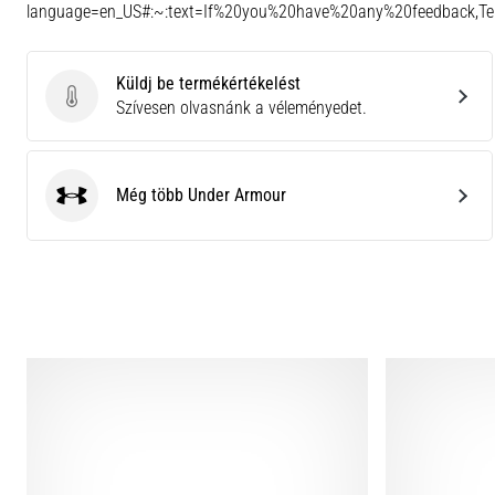
language=en_US#:~:text=If%20you%20have%20any%20feedback,
Küldj be termékértékelést
Küldj be termékértékelést
Szívesen olvasnánk a véleményedet.
Még több Under Armour
Under Armour