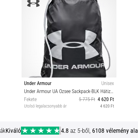
Under Armour
Unisex
Under Armour UA Ozsee Sackpack-BLK Hátizsák
Fekete
5 775 Ft
4 620 Ft
Utolsó legalacsonyabb ár
4 620 Ft
OSFA
ják
Kiváló
4.8
az 5-ből,
6108 vélemény ala