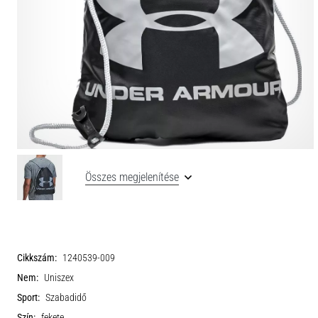
Összes megjelenítése
Cikkszám:
1240539-009
Nem:
Uniszex
Sport:
Szabadidő
Szín:
fekete