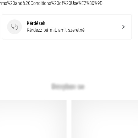
Terms%20and%20Conditions%20of%20Use%E2%80%9D
Kérdések
Kérdések
Kérdezz bármit, amit szeretnél