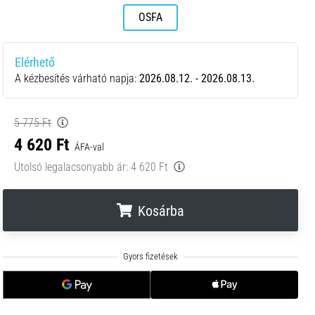
OSFA
Elérhető
A kézbesítés várható napja:
2026.08.12. - 2026.08.13.
5 775 Ft
4 620 Ft
ÁFA-val
Utolsó legalacsonyabb ár:
4 620 Ft
Kosárba
.
.
.