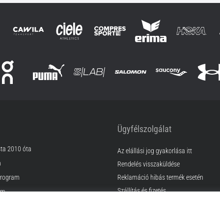
Ügyfélszolgálat
sta 2010 óta
Az elállási jog gyakorlása itt
m
Rendelés visszaküldése
rogram
Reklamáció hibás termék esetén
Szállítás és fizetés
am
Találd meg a megfelelő méretet
Kapcsolat