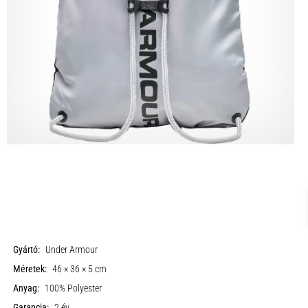
Gyártó:
Under Armour
Méretek:
46 × 36 × 5 cm
Anyag:
100% Polyester
Garancia:
2 év