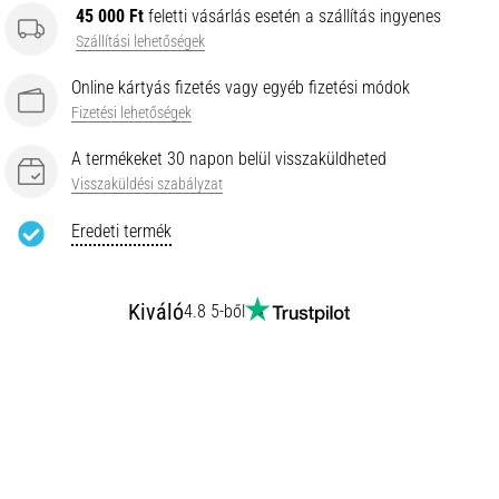
45 000 Ft
feletti vásárlás esetén a szállítás ingyenes
Szállítási lehetőségek
Online kártyás fizetés vagy egyéb fizetési módok
Fizetési lehetőségek
A termékeket 30 napon belül visszaküldheted
Visszaküldési szabályzat
Eredeti termék
Kiváló
4.8 5-ből