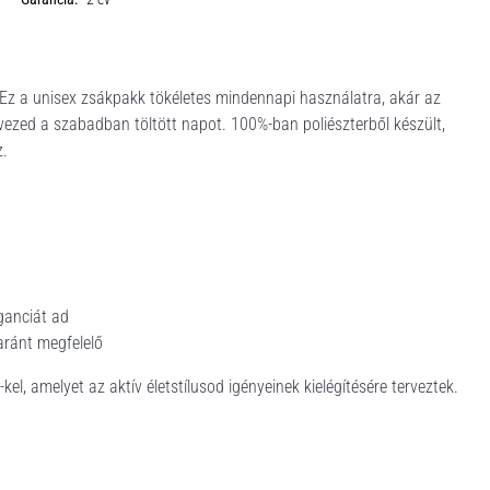
Ez a unisex zsákpakk tökéletes mindennapi használatra, akár az
vezed a szabadban töltött napot. 100%-ban poliészterből készült,
z.
ganciát ad
aránt megfelelő
l, amelyet az aktív életstílusod igényeinek kielégítésére terveztek.