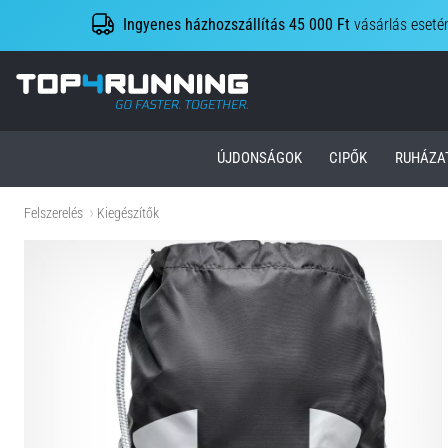
Ingyenes házhozszállítás 45 000 Ft
vásárlás eseté
Top4Running.hu
ÚJDONSÁGOK
CIPŐK
RUHÁZA
Felszerelés
Kiegészítők