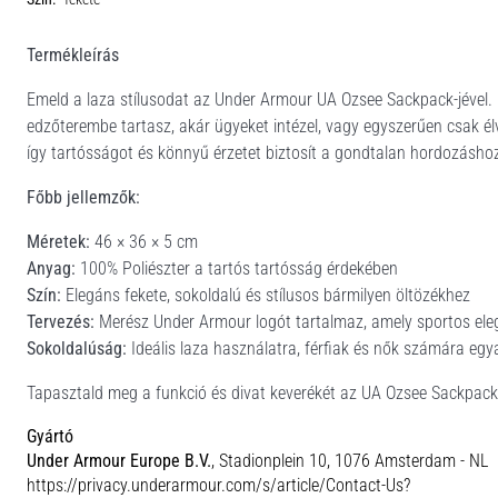
Termékleírás
Emeld a laza stílusodat az Under Armour UA Ozsee Sackpack-jével. 
edzőterembe tartasz, akár ügyeket intézel, vagy egyszerűen csak él
így tartósságot és könnyű érzetet biztosít a gondtalan hordozásho
Főbb jellemzők:
Méretek:
46 × 36 × 5 cm
Anyag:
100% Poliészter a tartós tartósság érdekében
Szín:
Elegáns fekete, sokoldalú és stílusos bármilyen öltözékhez
Tervezés:
Merész Under Armour logót tartalmaz, amely sportos ele
Sokoldalúság:
Ideális laza használatra, férfiak és nők számára egy
Tapasztald meg a funkció és divat keverékét az UA Ozsee Sackpack-ke
Gyártó
Under Armour Europe B.V.
, Stadionplein 10, 1076 Amsterdam - NL
https://privacy.underarmour.com/s/article/Contact-Us?