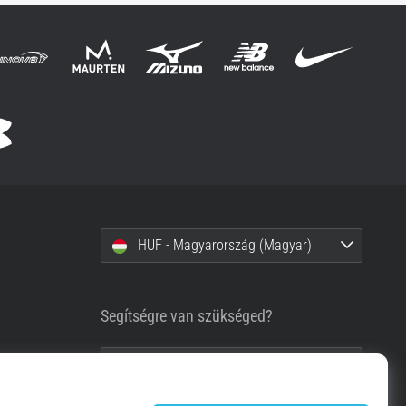
HUF - Magyarország (Magyar)
Segítségre van szükséged?
+36-1-999-1660
info@top4running.hu