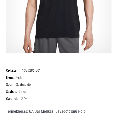
Cikkszám:
1329286-001
Nem:
Férfi
Sport:
Szabadidő
Szabás:
Laza
Garancia:
2 év
Termékleírás: UA Bal Mellkasi Levágott Ujjú Póló