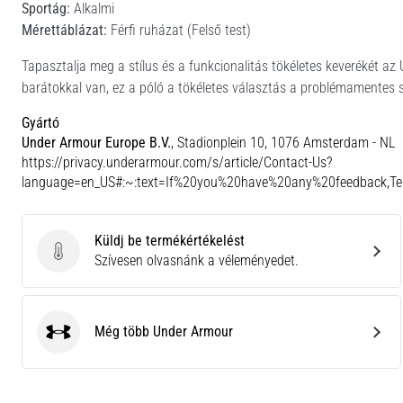
Sportág:
Alkalmi
Mérettáblázat:
Férfi ruházat (Felső test)
Tapasztalja meg a stílus és a funkcionalitás tökéletes keverékét az
barátokkal van, ez a póló a tökéletes választás a problémamentes s
Gyártó
Under Armour Europe B.V.
, Stadionplein 10, 1076 Amsterdam - NL
https://privacy.underarmour.com/s/article/Contact-Us?
language=en_US#:~:text=If%20you%20have%20any%20feedback,
Küldj be termékértékelést
Küldj be termékértékelést
Szívesen olvasnánk a véleményedet.
Még több Under Armour
Under Armour