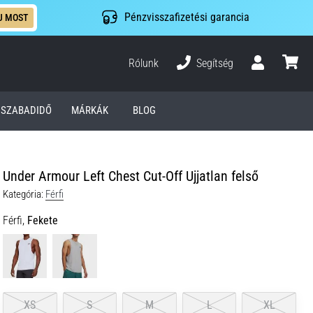
Pénzvisszafizetési garancia
J MOST
Rólunk
Segítség
Felhasználó
kosár
SZABADIDŐ
MÁRKÁK
BLOG
Under Armour Left Chest Cut-Off Ujjatlan felső
Kategória:
Férfi
Férfi,
Fekete
XS
S
M
L
XL