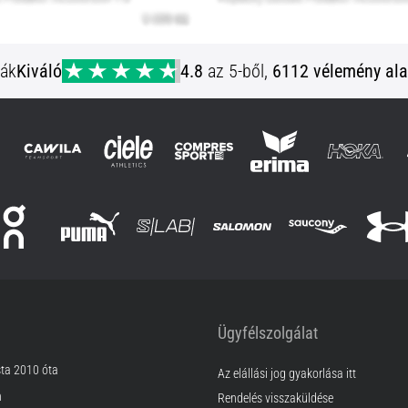
ják
Kiváló
4.8
az 5-ből,
6112 vélemény ala
Ügyfélszolgálat
sta 2010 óta
Az elállási jog gyakorlása itt
m
Rendelés visszaküldése