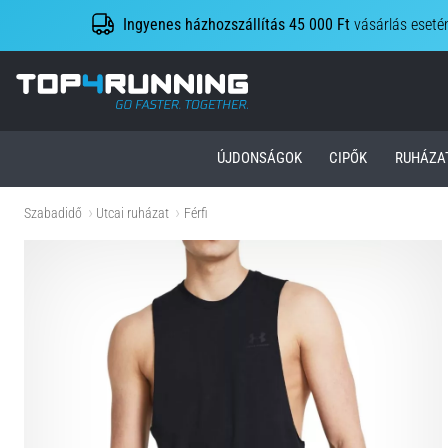
Ingyenes házhozszállítás 45 000 Ft
vásárlás eseté
Top4Running.hu
ÚJDONSÁGOK
CIPŐK
RUHÁZA
Szabadidő
Utcai ruházat
Férfi