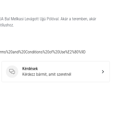
 UA Bal Mellkasi Levágott Ujjú Pólóval. Akár a teremben, akár
tílushoz.
Terms%20and%20Conditions%20of%20Use%E2%80%9D
Kérdések
Kérdések
Kérdezz bármit, amit szeretnél