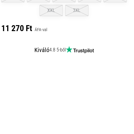
XXL
3XL
11 270 Ft
ÁFA-val
Kiváló
4.8 5-ből