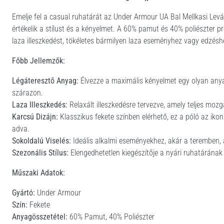
Emelje fel a casual ruhatárát az Under Armour UA Bal Mellkasi Levág
értékelik a stílust és a kényelmet. A 60% pamut és 40% poliészter pr
laza illeszkedést, tökéletes bármilyen laza eseményhez vagy edzésh
Főbb Jellemzők:
Légáteresztő Anyag:
Élvezze a maximális kényelmet egy olyan anyag
szárazon.
Laza Illeszkedés:
Relaxált illeszkedésre tervezve, amely teljes moz
Karcsú Dizájn:
Klasszikus fekete színben elérhető, ez a póló az ikon
adva.
Sokoldalú Viselés:
Ideális alkalmi eseményekhez, akár a teremben,
Szezonális Stílus:
Elengedhetetlen kiegészítője a nyári ruhatárának a
Műszaki Adatok:
Gyártó:
Under Armour
Szín:
Fekete
Anyagösszetétel:
60% Pamut, 40% Poliészter