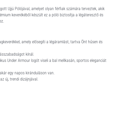
ott Ujjú Pólójával, amelyet olyan férfiak számára terveztek, akik
émium keverékéből készült ez a póló biztosítja a légáteresztő és
ez.
keverékkel, amely elősegíti a légáramlást, tartva Önt hűsen és
gásszabadságot kínál.
ikus Under Armour logót viseli a bal mellkasán, sportos eleganciát
 akár egy napos kiránduláson van.
z új, trendi dizájnjával.