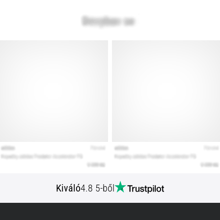
Kiváló
4.8 5-ből