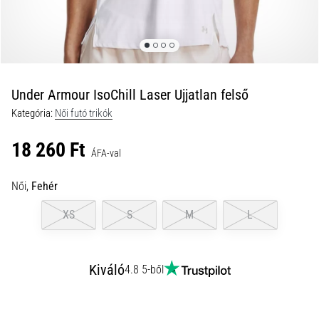
futótérd,
más
néven
iliotibiális
szalag
Under Armour IsoChill Laser Ujjatlan felső
szindróma
(ITBS),
Kategória:
Női futó trikók
egy
rendkívül
18 260 Ft
ÁFA-val
gyakori
egészségügyi
Női,
Fehér
probléma,
amellyel
XS
S
M
L
a…
2026.08.06.
Kiváló
4.8 5-ből
•
13 perces olvasási idő
Futócipők