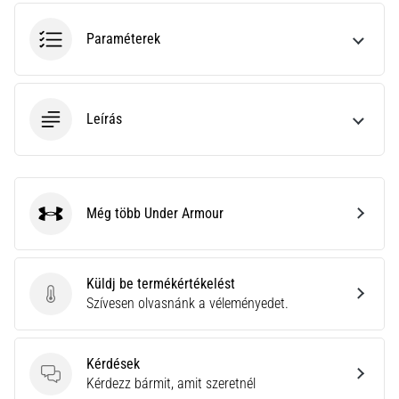
nagyobb
párnázással
Paraméterek
Melyek
a
TOP
Leírás
futócipőmodellek
nagyobb
párnázással?
Fedezd
fel
Még több Under Armour
a
Under Armour
párnázott
cipőket
országútra
Küldj be termékértékelést
és
Küldj be termékértékelést
Szívesen olvasnánk a véleményedet.
terepre,
és
élvezd
Kérdések
a…
Kérdések
Kérdezz bármit, amit szeretnél