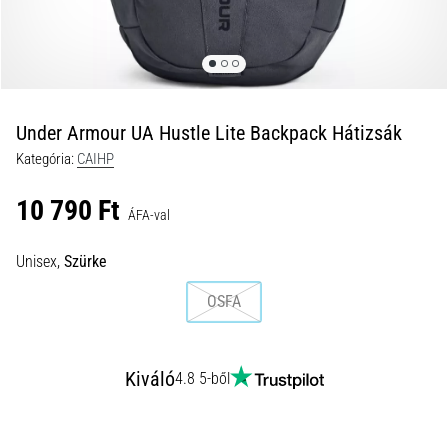
és
hogyan
kell
végrehajtani
őket?
Under Armour UA Hustle Lite Backpack Hátizsák
A
Kategória:
CAIHP
gyakorlatban
az
10 790 Ft
ingafutás
ÁFA-val
a
sebességet,
Unisex,
Szürke
a
mozgékonyságot
OSFA
és
az
irányváltási
Kiváló
4.8 5-ből
képességet
teszteli.
Hogyan