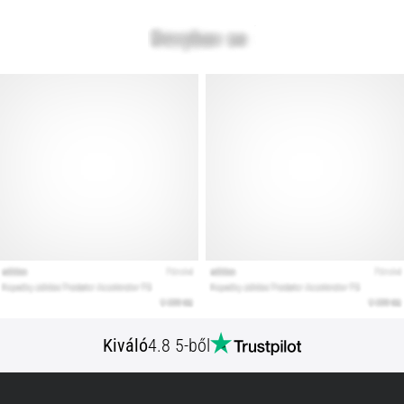
Kiváló
4.8 5-ből