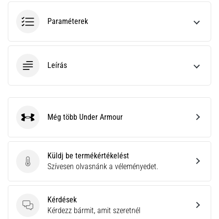
hajtható…
Paraméterek
2026.08.06.
•
11 perces olvasási idő
Leírás
Futótérd:
Okok,
kezelés
és
megelőzés
Még több Under Armour
Under Armour
A
futótérd,
más
Küldj be termékértékelést
néven
Küldj be termékértékelést
Szívesen olvasnánk a véleményedet.
iliotibiális
szalag
szindróma
Kérdések
(ITBS),
Kérdések
Kérdezz bármit, amit szeretnél
egy